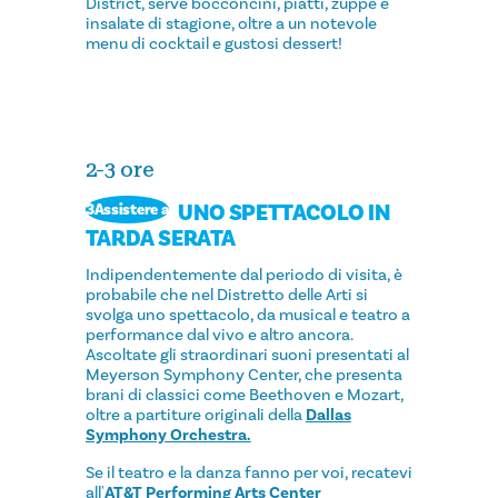
District, serve bocconcini, piatti, zuppe e
insalate di stagione, oltre a un notevole
menu di cocktail e gustosi dessert!
2-3 ore
UNO SPETTACOLO IN
3Assistere a
TARDA SERATA
Indipendentemente dal periodo di visita, è
probabile che nel Distretto delle Arti si
svolga uno spettacolo, da musical e teatro a
performance dal vivo e altro ancora.
Ascoltate gli straordinari suoni presentati al
Meyerson Symphony Center, che presenta
brani di classici come Beethoven e Mozart,
oltre a partiture originali della
Dallas
Symphony Orchestra.
Se il teatro e la danza fanno per voi, recatevi
all'
AT&T Performing Arts Center