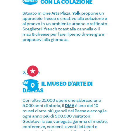
CON LA COLAZIONE
2Iniziare
Situato in One Arts Plaza,
Yolk
propone un
approccio fresco e creativo alla colazione e
al pranzo in un ambiente urbano e raffinato.
Scegliete il french toast alla cannella o il
mac & cheese per fare il pieno di energia e
prepararvi alla giornata.
2,5 ore
IL MUSEO D'ARTE DI
3Visitare
DALLAS
Con oltre 25.000 opere che abbracciano
5.000 anni di storia, il
DMA
è uno dei 10
musei d'arte più grandi del Paese e accoglie
ogni anno più di 900.000 visitatori.
Godetevi la sua variegata gamma di mostre,
conferenze, concerti, eventi letterari e