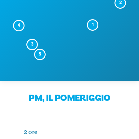
2
1
4
3
5
PM, IL POMERIGGIO
2 ore