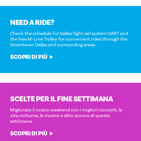
NEED A RIDE?
Check the schedule for Dallas’ light rail system DART and
the free M-Line Trolley for convenient rides through the
Downtown Dallas and surrounding areas.
SCOPRI DI PIÙ
SCELTE PER IL FINE SETTIMANA
Migliorate il vostro weekend con i migliori concerti, la
vita notturna, le mostre e altro ancora di questa
settimana.
SCOPRI DI PIÙ