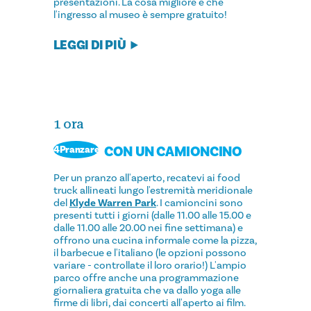
presentazioni. La cosa migliore è che
l'ingresso al museo è sempre gratuito!
LEGGI DI PIÙ
1 ora
CON UN CAMIONCINO
4Pranzare
Per un pranzo all'aperto, recatevi ai food
truck allineati lungo l'estremità meridionale
del
Klyde Warren Park
. I camioncini sono
presenti tutti i giorni (dalle 11.00 alle 15.00 e
dalle 11.00 alle 20.00 nei fine settimana) e
offrono una cucina informale come la pizza,
il barbecue e l'italiano (le opzioni possono
variare - controllate il loro orario!) L'ampio
parco offre anche una programmazione
giornaliera gratuita che va dallo yoga alle
firme di libri, dai concerti all'aperto ai film.