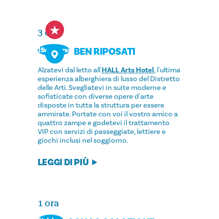
3 ore
BEN RIPOSATI
1Svegliarsi
Alzatevi dal letto all'
HALL Arts Hotel
, l'ultima
esperienza alberghiera di lusso del Distretto
delle Arti. Svegliatevi in suite moderne e
sofisticate con diverse opere d'arte
disposte in tutta la struttura per essere
ammirate. Portate con voi il vostro amico a
quattro zampe e godetevi il trattamento
VIP con servizi di passeggiate, lettiere e
giochi inclusi nel soggiorno.
LEGGI DI PIÙ
1 ora