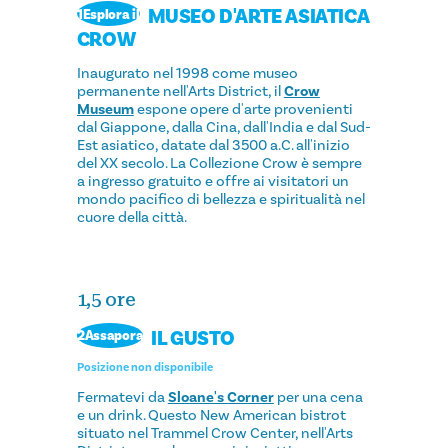
MUSEO D'ARTE ASIATICA
1Esplora il
CROW
Inaugurato nel 1998 come museo
permanente nell'Arts District, il
Crow
Museum
espone opere d'arte provenienti
dal Giappone, dalla Cina, dall'India e dal Sud-
Est asiatico, datate dal 3500 a.C. all'inizio
del XX secolo. La Collezione Crow è sempre
a ingresso gratuito e offre ai visitatori un
mondo pacifico di bellezza e spiritualità nel
cuore della città.
1,5 ore
IL GUSTO
2Assapora
Posizione non disponibile
Fermatevi da
Sloane's Corner
per una cena
e un drink. Questo New American bistrot
situato nel Trammel Crow Center, nell'Arts