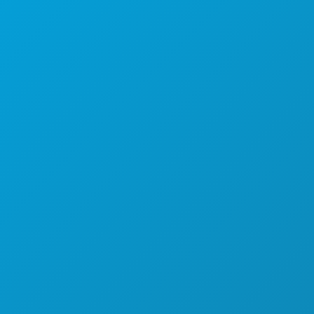
(214) 571-1000
COSE DA FARE
EVENTI
CIBO E BEVANDE
ESPLORA
VITA NOTTURNA
SPORT
PIANO
SCOPRI
OFFERTE ALBERGHIERE
CHI SIAMO
OPPORTUNITÀ DI LAVORO
GUIDA UFFICIALE PER I VISITATORI