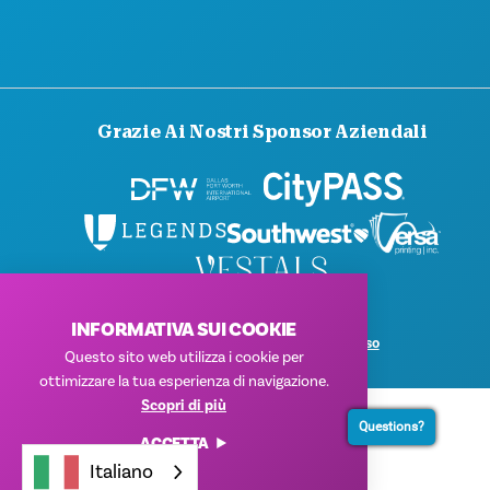
Grazie Ai Nostri Sponsor Aziendali
© 2026 Visit Dallas. Tutti i diritti riservati.
INFORMATIVA SUI COOKIE
Informativa sulla privacy
|
Condizioni d'uso
Questo sito web utilizza i cookie per
ottimizzare la tua esperienza di navigazione.
Scopri di più
Questions?
ACCETTA
Italiano