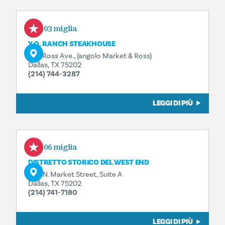
0,03 miglia
Y.O. RANCH STEAKHOUSE
702 Ross Ave., (angolo Market & Ross)
Dallas, TX 75202
(214) 744-3287
LEGGI DI PIÙ
0,06 miglia
DISTRETTO STORICO DEL WEST END
208 N. Market Street, Suite A
Dallas, TX 75202
(214) 741-7180
LEGGI DI PIÙ