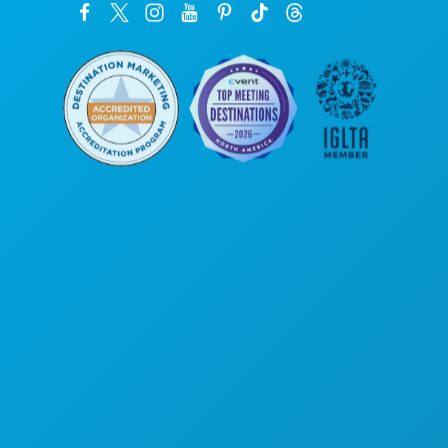
Sedi aziendali
1807 Ross Avenue
Suite 450
Dallas, Texas 75201
(214) 571-1000