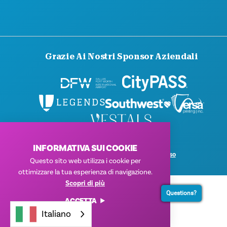
CONTATTACI
Grazie Ai Nostri Sponsor Aziendali
© 2026 Visit Dallas. Tutti i diritti riservati.
INFORMATIVA SUI COOKIE
Informativa sulla privacy
|
Condizioni d'uso
Questo sito web utilizza i cookie per
ottimizzare la tua esperienza di navigazione.
Scopri di più
Questions?
ACCETTA
Italiano