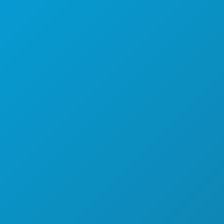
ESPLORA
VITA NOTTURNA
SPORT
PIANO
SCOPRI
OFFERTE ALBERGHIERE
CHI SIAMO
OPPORTUNITÀ DI LAVORO
GUIDA UFFICIALE PER I VISITATORI
ACCESSIBILITÀ
SOSTENIBILITÀ
ESPERIENZE CULTURALI
STAMPA
BLOG