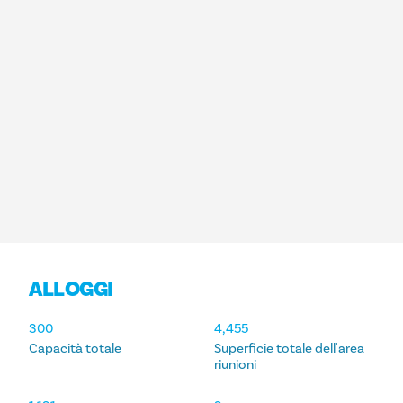
ALLOGGI
ALLOGGI
300
4,455
Capacità totale
Superficie totale dell'area
riunioni