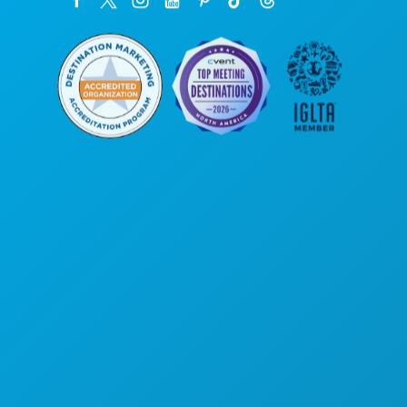
Sedi aziendali
1807 Ross Avenue
Suite 450
Dallas, Texas 75201
(214) 571-1000
COSE DA FARE
EVENTI
CIBO E BEVANDE