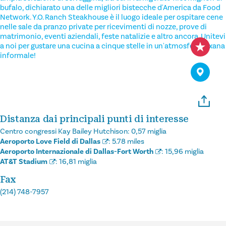
bufalo, dichiarato una delle migliori bistecche d'America da Food
Network. Y.O. Ranch Steakhouse è il luogo ideale per ospitare cene
nelle sale da pranzo private per ricevimenti di nozze, prove di
matrimonio, eventi aziendali, feste natalizie e altro ancora. Unitevi
a noi per gustare una cucina a cinque stelle in un'atmosfera texana
informale!
Distanza dai principali punti di interesse
Centro congressi Kay Bailey Hutchison:
0,57 miglia
Aeroporto Love Field di Dallas
:
5.78 miles
Aeroporto Internazionale di Dallas-Fort Worth
:
15,96 miglia
AT&T Stadium
:
16,81 miglia
Fax
(214) 748-7957