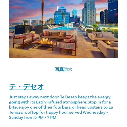
写真
防水
テ・デセオ
Just steps away next door, Te Deseo keeps the energy
going with its Latin-infused atmosphere. Stop in for a
bite, enjoy one of their four bars, or head upstairs to La
Terraza rooftop for happy hour, served Wednesday -
Sunday from 5 PM - 7 PM.