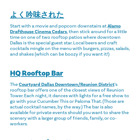
よく吟味された
Start with a movie and popcorn downstairs at
Alamo
Drafthouse Cinema Cedars
, then stick around for a little
time on one of two rooftop patios where downtown
Dallas is the special guest star. Local beers and craft
cocktails mingle on the menu with burgers, pizzas, salads,
and shakes (which can be boozy if you want it!)
HQ Rooftop Bar
The
Courtyard Dallas Downtown/Reunion District
’s
rooftop bar offers one of the closest views of Reunion
Tower. Each night, it dances with lights for a free show to
go with your Cucumber This or Paloma That. (Those are
actual cocktail names, by the way.) The bar is also
available for private events should you want to share the
scenery with a larger group of friends, family, or co-
workers.