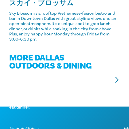
スカイ・ブロッサム
Sky Blossom is a rooftop Vietnamese‑fusion bistro and
bar in Downtown Dallas with great skyline views and an
open‑air atmosphere. It’s a unique spot to grab lunch,
dinner, or drinks while soaking in the city from above.
Plus, enjoy happy hour Monday through Friday from
3:00–6:30 pm.
MORE DALLAS
OUTDOORS & DINING
ダラスのおすすめパティオ
Dine with a view! Check out these patios to soak in
Sa
the sun or admire a perfect view of the city while you
fiv
eat dinner.