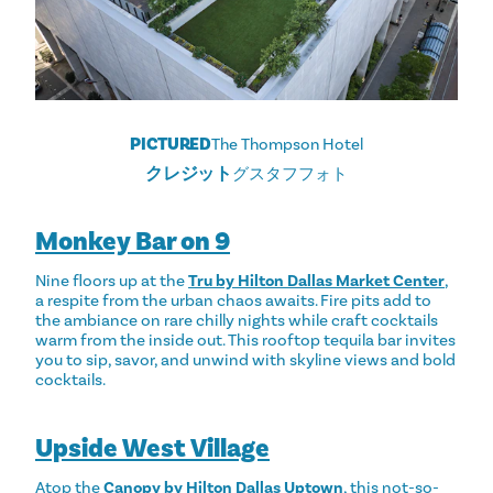
PICTURED
The Thompson Hotel
クレジット
グスタフフォト
Monkey Bar on 9
Nine floors up at the
Tru by Hilton Dallas Market Center
,
a respite from the urban chaos awaits. Fire pits add to
the ambiance on rare chilly nights while craft cocktails
warm from the inside out. This rooftop tequila bar invites
you to sip, savor, and unwind with skyline views and bold
cocktails.
Upside West Village
Atop the
Canopy by Hilton Dallas Uptown
, this not-so-