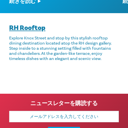
続きを読む
続
RH Rooftop
Explore Knox Street and stop by this stylish rooftop
dining destination located atop the RH design gallery.
Step inside to a stunning setting filled with fountains
and chandeliers. At the garden‑like terrace, enjoy
timeless dishes with an elegant and scenic view.
ニュースレターを購読する
メ
ー
ル
ア