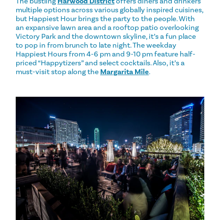
The bustling
Harwood District
offers diners and drinkers
multiple options across various globally inspired cuisines,
but Happiest Hour brings the party to the people. With
an expansive lawn area and a rooftop patio overlooking
Victory Park and the downtown skyline, it’s a fun place
to pop in from brunch to late night. The weekday
Happiest Hours from 4-6 pm and 9-10 pm feature half-
priced “Happytizers” and select cocktails. Also, it’s a
must-visit stop along the
Margarita Mile
.