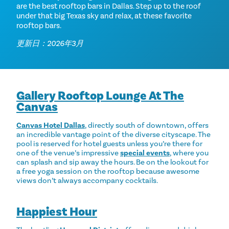
are the best rooftop bars in Dallas. Step up to the roof
under that big Texas sky and relax, at these favorite
rooftop bars.
更新日：2026年3月
Gallery Rooftop Lounge At The
Canvas
Canvas Hotel Dallas
, directly south of downtown, offers
an incredible vantage point of the diverse cityscape. The
pool is reserved for hotel guests unless you’re there for
one of the venue’s impressive
special events
, where you
can splash and sip away the hours. Be on the lookout for
a free yoga session on the rooftop because awesome
views don’t always accompany cocktails.
Happiest Hour