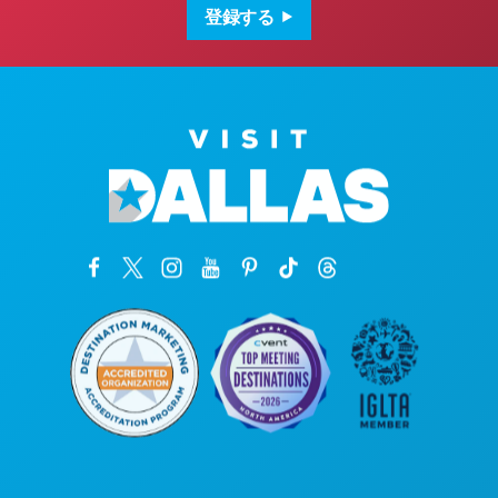
ド
登録する
レ
ス
本社