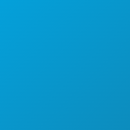
1807 Ross Avenue
Suite 450
テキサス州ダラス 75201
(214) 571-1000
おすすめスポット
イベント
飲食
探索する
ナイトライフ
スポーツ
計画
ご紹介
ホテルの特典