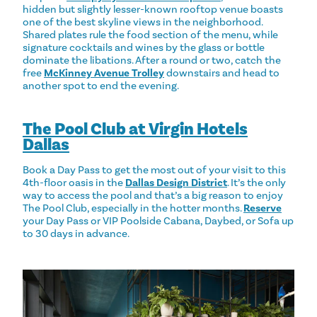
hidden but slightly lesser-known rooftop venue boasts
one of the best skyline views in the neighborhood.
Shared plates rule the food section of the menu, while
signature cocktails and wines by the glass or bottle
dominate the libations. After a round or two, catch the
free
McKinney Avenue Trolley
downstairs and head to
another spot to end the evening.
The Pool Club at Virgin Hotels
Dallas
Book a Day Pass to get the most out of your visit to this
4th-floor oasis in the
Dallas Design District
. It’s the only
way to access the pool and that’s a big reason to enjoy
The Pool Club, especially in the hotter months.
Reserve
your Day Pass or VIP Poolside Cabana, Daybed, or Sofa up
to 30 days in advance.