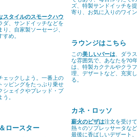
ズ、特製サンドイッチを
寄り、お気に入りのワイ
なスタイルのスモークハウ
ラダ、サンドイッチなどを
まり、自家製ソーセージ、
すすめ。
ラウンジはこちら
この
美しいバーは
、ダラ
な雰囲気で、あなたを70
は、特製カクテルやクラ
理、デザートなど、充実
チェックしよう。一番上の
る。
トッピングをたっぷり乗せ
クシェイクやブレッド・プ
よう。
カネ・ロッソ
薪火のピザは
注文を受け
＆ロースター
熱々のソプレッサータな
最後に香ばしいデザート