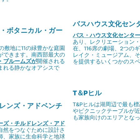
バスハウス文化セン
・ボタニカル・ガー
バス・ハウス文化センタ
あり、レクリエーション
の敷地に11の緑豊かな庭園
在、116席の劇場、2つ
ができます。南西部最大の
レイク・ミュージアム、
・ブルームズが
開催される
を提供するいくつかのス
まれる静かなオアシスで
T＆Pヒル
T&Pヒルは湖周辺で最も
レンズ・アドベンチ
やピクニックテーブルが
も家族向けのエリアとな
ーズ・チルドレンズ・アド
自然をつなぐために設計さ
師、家族に生命科学と地球