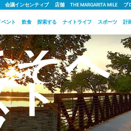
会議インセンティブ
店舗
THE MARGARITA MILE
ブ
イベント
飲食
探索する
ナイトライフ
スポーツ
計
こそ
へ
スト