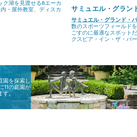
ック湖を見渡せる8エーカ
サミュエル・グラン
の屋内・屋外教室、ディスカ
サミュエル・グランド・
数のスポーツフィールドを
ごすのに最適なスポット
クスピア・イン・ザ・パ
い庭園を探索し
地に11の庭園が
います。