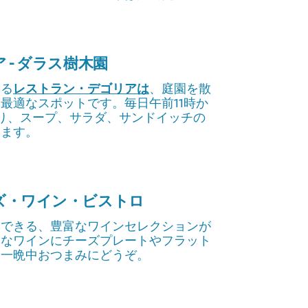
 - ダラス樹木園
ある
レストラン・デゴリアは
、庭園を散
最適なスポットです。毎日午前11時か
り、スープ、サラダ、サンドイッチの
います。
ズ・ワイン・ビストロ
文できる、豊富なワインセレクションが
きなワインにチーズプレートやフラット
、一晩中おつまみにどうぞ。