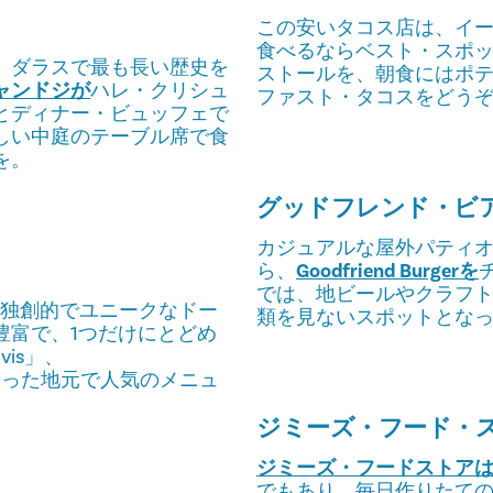
この安いタコス店は、イ
食べるならベスト・スポ
、ダラスで最も長い歴史を
ストールを、朝食にはポ
ャンドジが
ハレ・クリシュ
ファスト・タコスをどう
とディナー・ビュッフェで
しい中庭のテーブル席で食
を。
グッドフレンド・ビ
カジュアルな屋外パティ
ら、
Goodfriend Burgerを
では、地ビールやクラフ
寄り、独創的でユニークなドー
類を見ないスポットとな
豊富で、1つだけにとどめ
vis」、
ke」といった地元で人気のメニュ
ジミーズ・フード・
ジミーズ・フードストア
でもあり、毎日作りたて