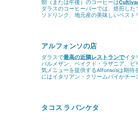
朝（または午後）のコーヒーは
Cultiv
ダラスのコーヒーバーでは、焙煎した
ソドリンク、地元産の美味しいペスト
アルフォンソの店
ダラスで
最高の近隣レストランで
イタ
パルメザン、ベイクド・ラザニア、ピ
気メニューを提供するAlfonso'sは
にはイタリアン・クリームパイかチー
タコス ラ バンケタ