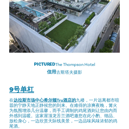
PICTURED
The Thompson Hotel
信用
古斯塔夫摄影
9号单杠
在
达拉斯市场中心希尔顿Tru酒店的
九楼，一片远离都市喧
嚣的宁静天地正静候您的到来。在难得的凉爽夜晚，篝火
为氛围增添几分温馨，而手工调制的鸡尾酒则让您由内而
外感到温暖。这家屋顶龙舌兰酒吧邀您在此小酌、细品、
放松身心，一边欣赏天际线美景，一边品味风味浓郁的鸡
尾酒。