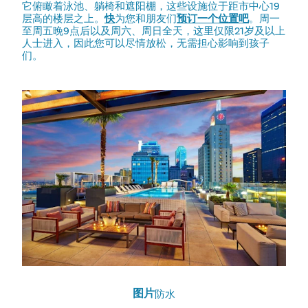
它俯瞰着泳池、躺椅和遮阳棚，这些设施位于距市中心19
层高的楼层之上。
快
为您和朋友们
预订一个位置吧
。周一
至周五晚9点后以及周六、周日全天，这里仅限21岁及以上
人士进入，因此您可以尽情放松，无需担心影响到孩子
们。
图片
防水