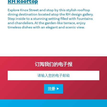
RH Rooftop
Explore Knox Street and stop by this stylish rooftop
dining destination located atop the RH design gallery.
Step inside to a stunning setting filled with fountains
and chandeliers. At the garden‑like terrace, enjoy
timeless dishes with an elegant and scenic view.
订阅我们的电子报
电
子
邮
箱
地
注册
址