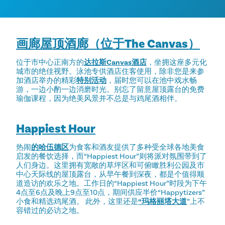
画廊屋顶酒廊（位于The Canvas）
位于市中心正南方的
达拉斯Canvas酒店
，坐拥这座多元化
城市的绝佳视野。泳池专供酒店住客使用，除非您是来参
加酒店举办的精彩
特别活动
，届时您可以在池中戏水畅
游，一边小酌一边消磨时光。别忘了留意屋顶露台的免费
瑜伽课程，因为绝美风景并不总是与鸡尾酒相伴。
Happiest Hour
热闹
的哈伍德区
为食客和酒友提供了多种受全球各地美食
启发的餐饮选择，而“Happiest Hour”则将派对氛围带到了
人们身边。这里拥有宽敞的草坪区和可俯瞰胜利公园及市
中心天际线的屋顶露台，从早午餐到深夜，都是个值得顺
道造访的欢乐之地。工作日的“Happiest Hour”时段为下午
4点至6点及晚上9点至10点，期间供应半价“Happytizers”
小食和精选鸡尾酒。 此外，这里还是
“玛格丽塔大道
”上不
容错过的必访之地。