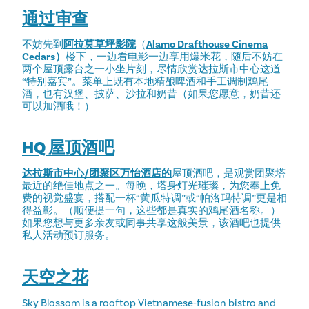
通过审查
不妨先到
阿拉莫草坪影院
（
Alamo Drafthouse Cinema
Cedars）
楼下，一边看电影一边享用爆米花，随后不妨在
两个屋顶露台之一小坐片刻，尽情欣赏达拉斯市中心这道
“特别嘉宾”。菜单上既有本地精酿啤酒和手工调制鸡尾
酒，也有汉堡、披萨、沙拉和奶昔（如果您愿意，奶昔还
可以加酒哦！）
HQ 屋顶酒吧
达拉斯市中心/团聚区万怡酒店的
屋顶酒吧，是观赏团聚塔
最近的绝佳地点之一。每晚，塔身灯光璀璨，为您奉上免
费的视觉盛宴，搭配一杯“黄瓜特调”或“帕洛玛特调”更是相
得益彰。（顺便提一句，这些都是真实的鸡尾酒名称。）
如果您想与更多亲友或同事共享这般美景，该酒吧也提供
私人活动预订服务。
天空之花
Sky Blossom is a rooftop Vietnamese‑fusion bistro and