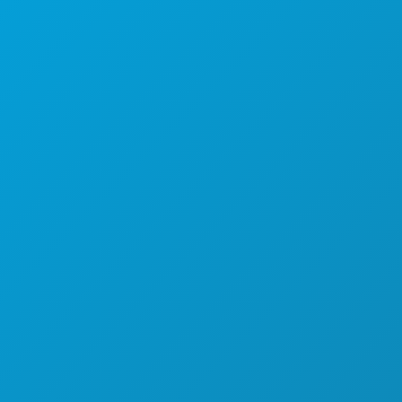
(214) 571-1000
游玩项目
活动
餐饮
探索
夜生活
体育
计划
认识
酒店优惠
关于我们
职业发展
官方游客指南