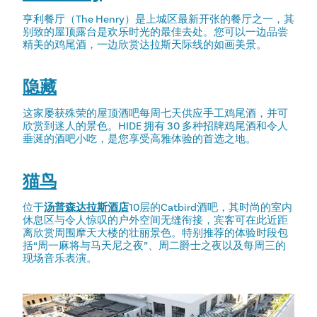
亨利餐厅（The Henry）是上城区最新开张的餐厅之一，其
别致的屋顶露台是欢乐时光的最佳去处。您可以一边品尝
精美的鸡尾酒，一边欣赏达拉斯天际线的如画美景。
隐藏
这家屡获殊荣的屋顶酒吧每周七天供应手工鸡尾酒，并可
欣赏到迷人的景色。HIDE 拥有 30 多种招牌鸡尾酒和令人
垂涎的酒吧小吃，是您享受高雅体验的首选之地。
猫鸟
位于
汤普森达拉斯酒店
10层的Catbird酒吧，其时尚的室内
休息区与令人惊叹的户外空间无缝衔接，宾客可在此近距
离欣赏周围摩天大楼的壮丽景色。特别推荐的体验时段包
括“周一麻将与马天尼之夜”、周二爵士之夜以及每周三的
现场音乐表演。