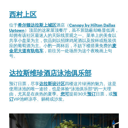
西村上区
位于
希尔顿达拉斯上城区
酒店（
Canopy by Hilton Dallas
Uptown
）顶层的这家屋顶餐厅，虽不算隐蔽却略显低调，
却拥有该社区最迷人的天际线景观之一。菜单上的美食以
共享小盘菜为主，饮品则以招牌鸡尾酒以及按杯或瓶装供
应的葡萄酒为主。小酌一两杯后，不妨下楼搭乘免费的
麦
金尼大道有轨电车
，前往另一处场所为这个夜晚画上句
号。
达拉斯维珍酒店泳池俱乐部
预订日票，尽享
达拉斯设计区
四楼这片绿洲的魅力。这是
使用泳池的唯一途径，也是体验“泳池俱乐部”的一大理
由，尤其是在炎热的夏季。
您可
提前30天
预订
日票，或
预
订
VIP池畔凉亭、躺椅或沙发。