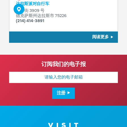
达拉斯派对自行车
榆树街 3909 号
德克萨斯州达拉斯市 75226
(214) 414-3891
阅读更多
订阅我们的电子报
电
子
邮
箱
地
注册
址