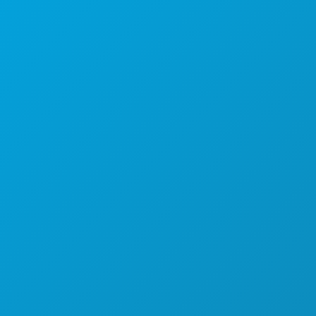
公司总部
罗斯大道1807号
450室
德克萨斯州达拉斯市 75201
(214) 571-1000
游玩项目
活动
餐饮
探索
夜生活
体育
计划
认识
酒店优惠