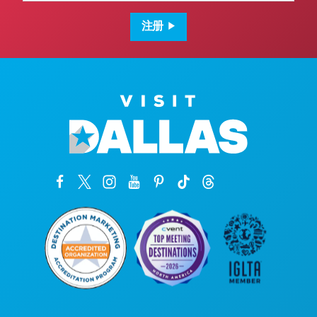
邮
箱
地
注册
址