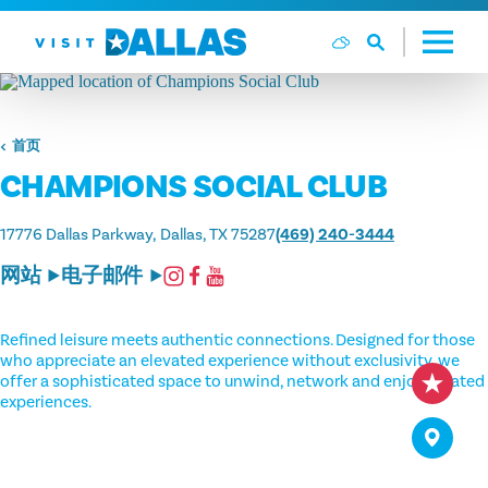
跳转到内容
首页
CHAMPIONS SOCIAL CLUB
17776 Dallas Parkway
Dallas, TX 75287
(469) 240-3444
网站
电子邮件
Refined leisure meets authentic connections. Designed for those
who appreciate an elevated experience without exclusivity, we
offer a sophisticated space to unwind, network and enjoy curated
experiences.