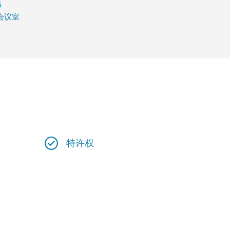
5
会议室
特许权