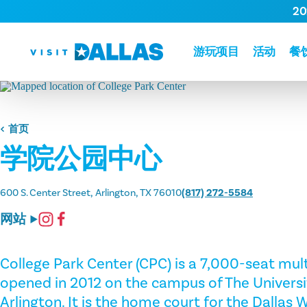
2
跳转到内容
游玩项目
活动
餐
首页
学院公园中心
600 S. Center Street
Arlington, TX 76010
(817) 272-5584
网站
College Park Center (CPC) is a 7,000-seat mu
opened in 2012 on the campus of The Universit
Arlington. It is the home court for the Dallas