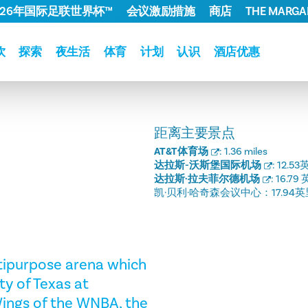
026年国际足联世界杯™
会议激励措施
商店
THE MARGAR
饮
探索
夜生活
体育
计划
认识
酒店优惠
距离主要景点
AT&T体育场
:
1.36 miles
达拉斯-沃斯堡国际机场
:
12.53
达拉斯·拉夫菲尔德机场
:
16.79
凯·贝利·哈奇森会议中心：
17.94
ltipurpose arena which
y of Texas at
 Wings of the WNBA, the