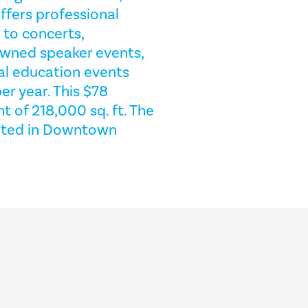
ffers professional
t to concerts,
owned speaker events,
al education events
er year. This $78
 of 218,000 sq. ft. The
cated in Downtown