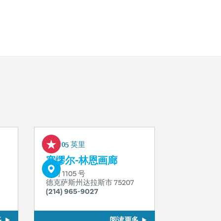
0.05 英里
塞缪尔-林恩画廊
龙街 1105 号
德克萨斯州达拉斯市 75207
(214) 965-9027
多
阅读更多