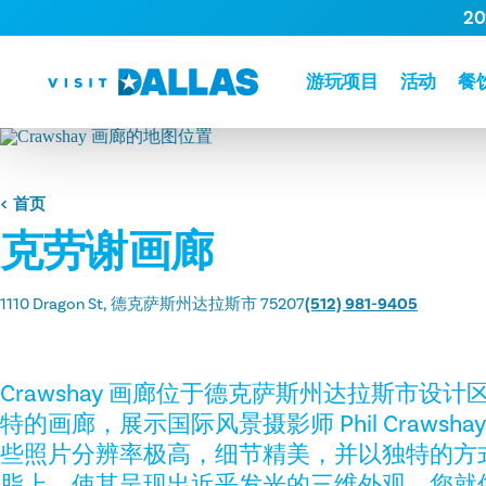
2
跳转到内容
游玩项目
活动
餐
首页
克劳谢画廊
1110 Dragon St
德克萨斯州达拉斯市 75207
(512) 981-9405
Crawshay 画廊位于德克萨斯州达拉斯市设
特的画廊，展示国际风景摄影师 Phil Crawsh
些照片分辨率极高，细节精美，并以独特的方
脂上，使其呈现出近乎发光的三维外观。您就