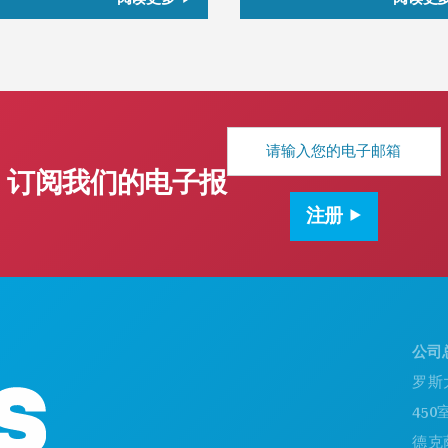
电
子
邮
订阅我们的电子报
箱
地
注册
址
公司总部
罗斯大道1
450室
德克萨斯州