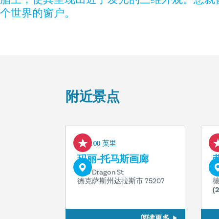
个世界的窗户。
附近景点
0.00 英里
玛丽-托马斯画廊
1110 Dragon St
1
德克萨斯州达拉斯市 75207
德
(
阅读更多