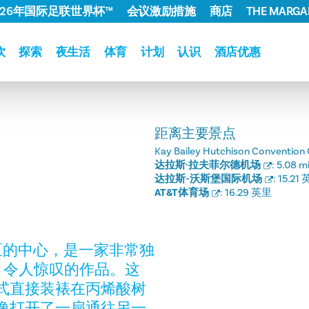
026年国际足联世界杯™
会议激励措施
商店
THE MARGAR
饮
探索
夜生活
体育
计划
认识
酒店优惠
距离主要景点
Kay Bailey Hutchison Convention 
达拉斯·拉夫菲尔德机场
:
5.08 mi
达拉斯-沃斯堡国际机场
:
15.21
AT&T体育场
:
16.29 英里
计区的中心，是一家非常独
ay 令人惊叹的作品。这
式直接装裱在丙烯酸树
像打开了一扇通往另一