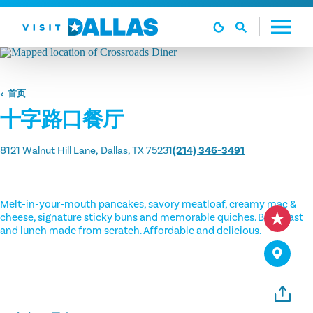
跳转到内容
首页
十字路口餐厅
8121 Walnut Hill Lane
Dallas, TX 75231
(214) 346-3491
Melt-in-your-mouth pancakes, savory meatloaf, creamy mac &
cheese, signature sticky buns and memorable quiches. Breakfast
and lunch made from scratch. Affordable and delicious.