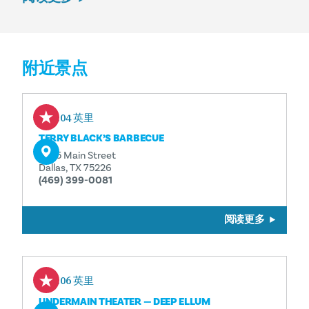
附近景点
0.04 英里
TERRY BLACK’S BARBECUE
3025 Main Street
Dallas, TX 75226
(469) 399-0081
阅读更多
0.06 英里
UNDERMAIN THEATER — DEEP ELLUM