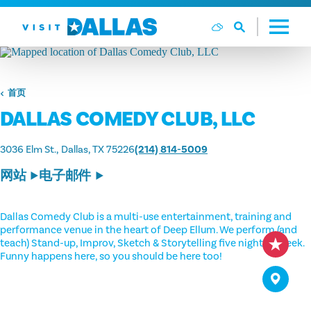
跳转到内容
首页
DALLAS COMEDY CLUB, LLC
3036 Elm St.
Dallas, TX 75226
(214) 814-5009
网站
电子邮件
Dallas Comedy Club is a multi-use entertainment, training and
performance venue in the heart of Deep Ellum. We perform (and
teach) Stand-up, Improv, Sketch & Storytelling five nights a week.
Funny happens here, so you should be here too!