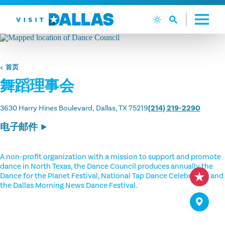
跳转到内容
首页
舞蹈理事会
3630 Harry Hines Boulevard
Dallas, TX 75219
(214) 219-2290
电子邮件
A non-profit organization with a mission to support and promote
dance in North Texas, the Dance Council produces annually the
Dance for the Planet Festival, National Tap Dance Celebration and
the Dallas Morning News Dance Festival.