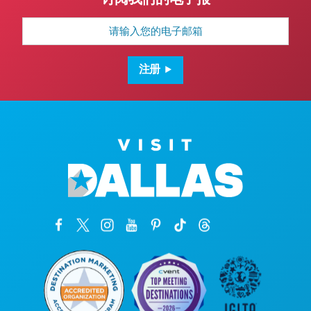
电
子
邮
箱
地
注册
址