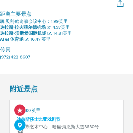
距离主要景点
凯·贝利·哈奇森会议中心：
1.99英里
达拉斯·拉夫菲尔德机场
:
4.37英里
达拉斯-沃斯堡国际机场
:
14.81英里
AT&T体育场
:
16.47 英里
传真
(972) 422-8607
附近景点
0.00 英里
达拉斯莎士比亚戏剧节
萨蒙斯艺术中心，哈里·海恩斯大道3630号
3楼