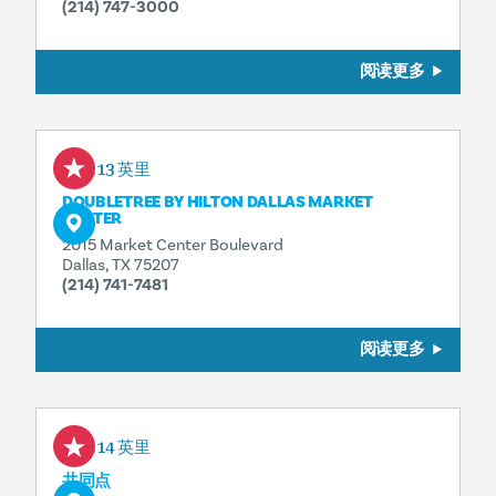
(214) 747-3000
阅读更多
0.13 英里
DOUBLETREE BY HILTON DALLAS MARKET
CENTER
2015 Market Center Boulevard
Dallas, TX 75207
(214) 741-7481
阅读更多
0.14 英里
共同点