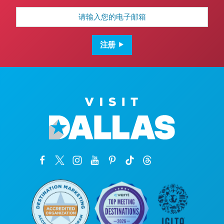
电
子
邮
箱
地
注册
址