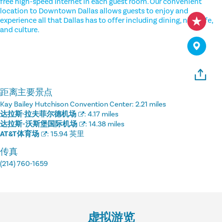
free high-speed Internet in each guest room. Our convenient
location to Downtown Dallas allows guests to enjoy and
experience all that Dallas has to offer including dining, nightlife,
and culture.
距离主要景点
Kay Bailey Hutchison Convention Center:
2.21 miles
达拉斯·拉夫菲尔德机场
:
4.17 miles
达拉斯-沃斯堡国际机场
:
14.38 miles
AT&T体育场
:
15.94 英里
传真
(214) 760-1659
虚拟游览