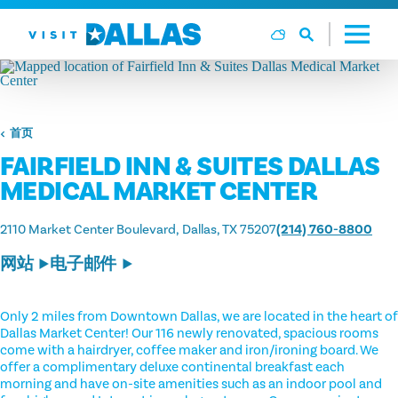
跳转到内容
首页
FAIRFIELD INN & SUITES DALLAS
MEDICAL MARKET CENTER
2110 Market Center Boulevard
Dallas, TX 75207
(214) 760-8800
网站
电子邮件
Only 2 miles from Downtown Dallas, we are located in the heart of
Dallas Market Center! Our 116 newly renovated, spacious rooms
come with a hairdryer, coffee maker and iron/ironing board. We
offer a complimentary deluxe continental breakfast each
morning and have on-site amenities such as an indoor pool and