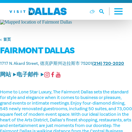
跳转到内容
首页
FAIRMONT DALLAS
1717 N. Akard Street
德克萨斯州达拉斯市 75201
(214) 720-2020
网站
电子邮件
Home to Lone Star Luxury, The Fairmont Dallas sets the standard
for style and elegance when it comes to business or pleasure,
grand events or intimate meetings. Enjoy four-diamond dining,
545 newly renovated guestrooms, including 50 suites, and 73,000
square feet of modern event space. With our ideal location in the
heart of the Arts District, Dallas’s finest shopping, restaurants, arts
and entertainment are just moments from our doorstep. The
Fairmont Dallas is walking distance from the Central Business