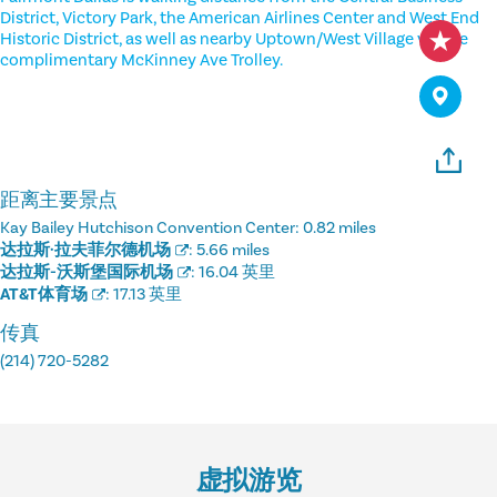
District, Victory Park, the American Airlines Center and West End
Historic District, as well as nearby Uptown/West Village via the
complimentary McKinney Ave Trolley.
距离主要景点
Kay Bailey Hutchison Convention Center:
0.82 miles
达拉斯·拉夫菲尔德机场
:
5.66 miles
达拉斯-沃斯堡国际机场
:
16.04 英里
AT&T体育场
:
17.13 英里
传真
(214) 720-5282
虚拟游览