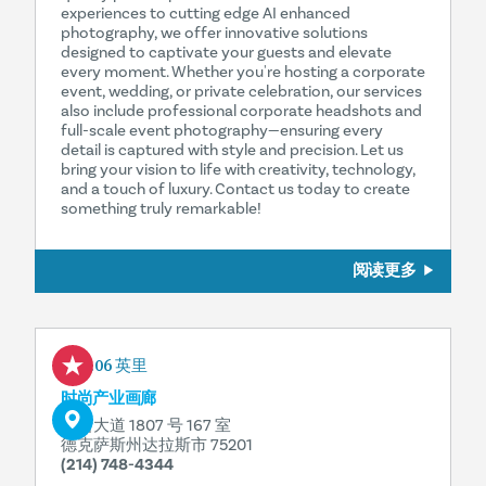
experiences to cutting edge AI enhanced
photography, we offer innovative solutions
designed to captivate your guests and elevate
every moment. Whether you're hosting a corporate
event, wedding, or private celebration, our services
also include professional corporate headshots and
full-scale event photography—ensuring every
detail is captured with style and precision. Let us
bring your vision to life with creativity, technology,
and a touch of luxury. Contact us today to create
something truly remarkable!
阅读更多
0.06 英里
时尚产业画廊
罗斯大道 1807 号 167 室
德克萨斯州达拉斯市 75201
(214) 748-4344