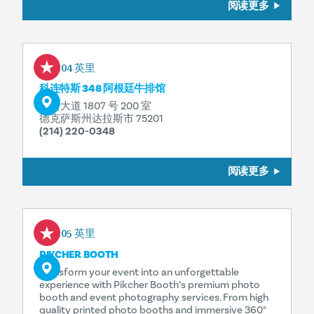
阅读更多
0.04 英里
科连特斯 348 阿根廷牛排馆
罗斯大道 1807 号 200 室
德克萨斯州达拉斯市 75201
(214) 220-0348
阅读更多
0.05 英里
PIKCHER BOOTH
Transform your event into an unforgettable
experience with Pikcher Booth’s premium photo
booth and event photography services. From high
quality printed photo booths and immersive 360°