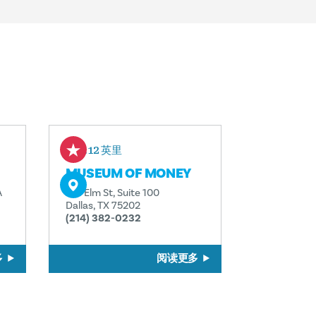
0.12 英里
MUSEUM OF MONEY
A
501 Elm St, Suite 100
Dallas, TX 75202
(214) 382-0232
多
阅读更多