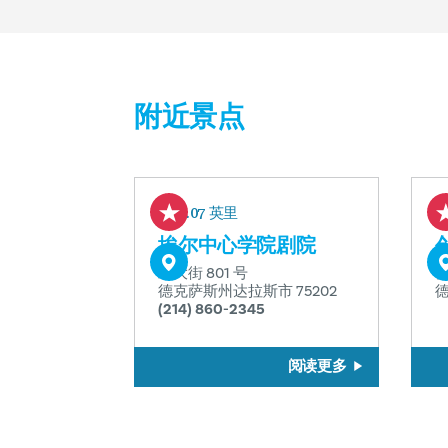
附近景点
0.07 英里
埃尔中心学院剧院
北大街 801 号
榆
德克萨斯州达拉斯市 75202
德
(214) 860-2345
阅读更多