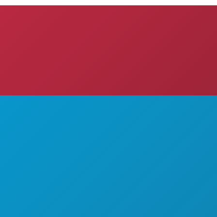
游玩项目
关于我们
部
活动
职业发展
1807号
餐饮
官方游客指南
探索
无障碍功能
州达拉斯市 75201
夜生活
可持续发展
571-1000
体育
文化体验
计划
新闻