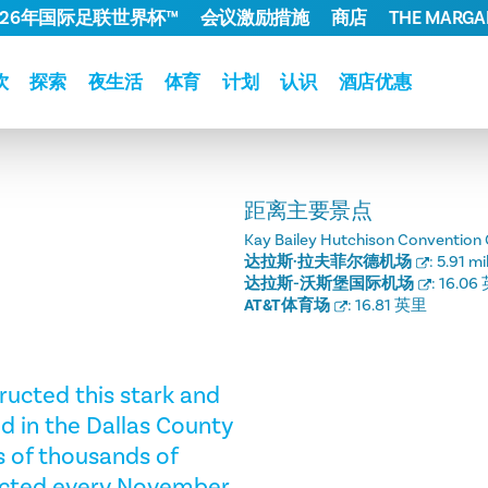
026年国际足联世界杯™
会议激励措施
商店
THE MARGAR
饮
探索
夜生活
体育
计划
认识
酒店优惠
距离主要景点
Kay Bailey Hutchison Convention 
达拉斯·拉夫菲尔德机场
:
5.91 mi
达拉斯-沃斯堡国际机场
:
16.06
AT&T体育场
:
16.81 英里
tructed this stark and
d in the Dallas County
ds of thousands of
ucted every November