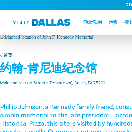
2
跳转到内容
游玩项目
活动
餐
首页
约翰-肯尼迪纪念馆
Main and Market Streets (Downtown)
Dallas, TX 75201
Phillip Johnson, a Kennedy family friend, cons
simple memorial to the late president. Locate
Historical Plaza, this site is visited by hundre
people annually. Commemorations are cond