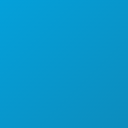
罗斯大道1807号
450室
德克萨斯州达拉斯市 75201
(214) 571-1000
游玩项目
活动
餐饮
探索
夜生活
体育
计划
认识
酒店优惠