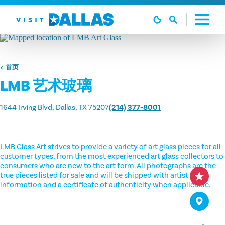
跳转到内容
首页
LMB 艺术玻璃
1644 Irving Blvd
Dallas, TX 75207
(214) 377-8001
LMB Glass Art strives to provide a variety of art glass pieces for all
customer types, from the most experienced art glass collectors to
consumers who are new to the art form. All photographs are the
true pieces listed for sale and will be shipped with artist
information and a certificate of authenticity when applicable.