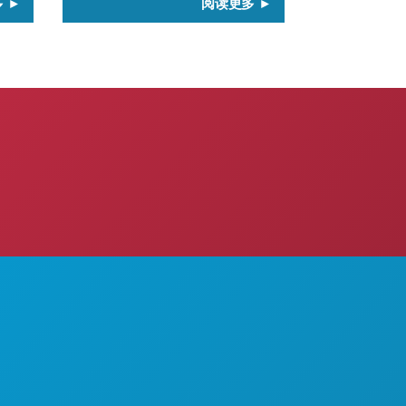
多
阅读更多
游玩项目
关于我们
活动
职业发展
807号
餐饮
官方游客指南
探索
无障碍功能