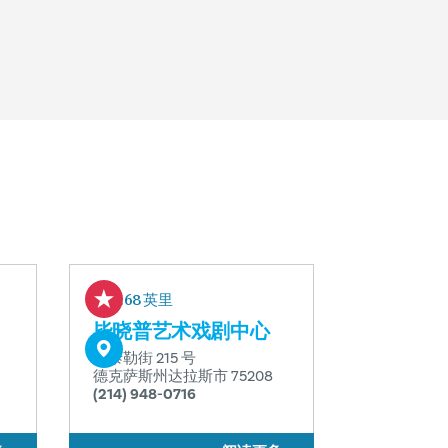
0.68 英里
毕晓普艺术戏剧中心
南泰勒街 215 号
德克萨斯州达拉斯市 75208
(214) 948-0716