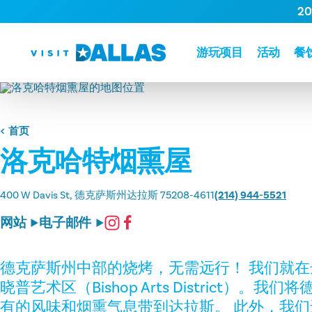
2
跳转到内容
游玩项目
活动
餐
首页
洛克哈特烟熏屋
400 W Davis St
德克萨斯州达拉斯 75208-4611
(214) 944-5521
网站
电子邮件
德克萨斯州中部的烧烤，无需远行！ 我们就
晓普艺术区（Bishop Arts District）。
有的风味和烟熏气息带到达拉斯。 此外，我