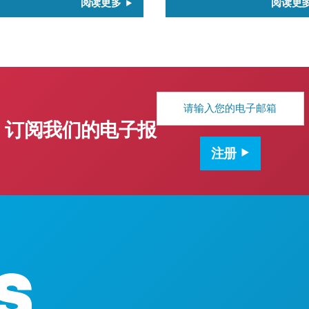
阅读更多
阅读更
电
子
邮
订阅我们的电子报
箱
地
注册
址
公司总部
罗斯大道1
450室