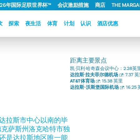
026年国际足联世界杯™
会议激励措施
商店
THE MARGAR
饮
探索
夜生活
体育
计划
认识
酒店优惠
距离主要景点
凯·贝利·哈奇森会议中心：
2.28英
达拉斯·拉夫菲尔德机场
:
7.37 
AT&T体育场
:
15.38 英里
达拉斯-沃斯堡国际机场
:
16.25
在达拉斯市中心以南的毕
我们将德克萨斯州洛克哈特市独
们还是达拉斯地区唯一能