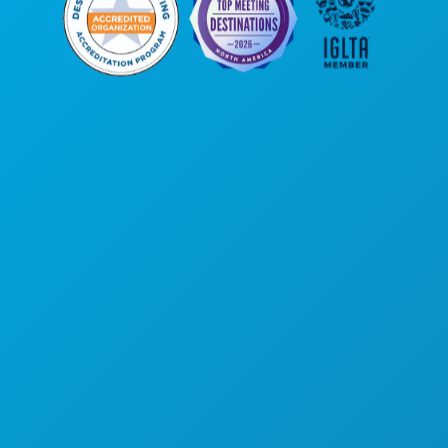
公司总部
罗斯大道1807号
450室
德克萨斯州达拉斯市 75201
(214) 571-1000
游玩项目
活动
餐饮
探索
夜生活