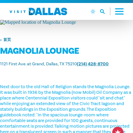
跳转到内容
首页
MAGNOLIA LOUNGE
1121 First Ave. at Grand
Dallas, TX 75210
(214) 428-8700
Next door to the old Hall of Religion stands the Magnolia Lounge.
It was built in 1936 by the Magnolia (now Mobil) Oil Company as a
place where Centennial Exposition visitors could "sit and chat"
while enjoying an extended view of the Civic Tract lagoon and
stately buildings in the Exposition grounds. The Exposition
guidebook noted: "In the spacious lounge-room where
comfortable seats are provided for 100 guests, continuous
entertainment is provided. Talking motion pictures are projected
here on a translucent screen in such a manner that they will be