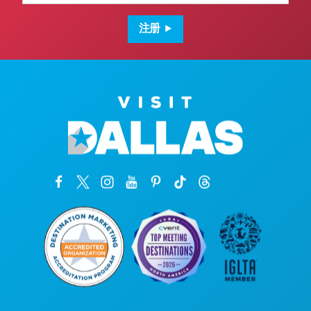
邮
箱
地
注册
址