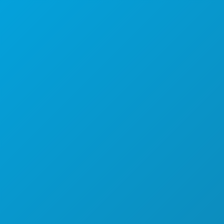
公司总部
罗斯大道1807号
450室
德克萨斯州达拉斯市 75201
(214) 571-1000
游玩项目
活动
餐饮
探索
夜生活
体育
计划
认识
酒店优惠