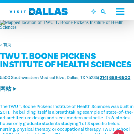
跳转到内容
首页
TWU T. BOONE PICKENS
INSTITUTE OF HEALTH SCIENCES
5500 Southwestern Medical Blvd
Dallas, TX 75235
(214) 689-6500
网站
The TWU T. Boone Pickens Institute of Health Sciences was built in
2011. The building itself is a breathtaking example of state-of-the-
art architecture design and sleek modern aesthetic. It's 8-stories
house only graduate students studying 1 of 3 specific fields:
nursing, physical therapy, or occupational therapy. TWU's School