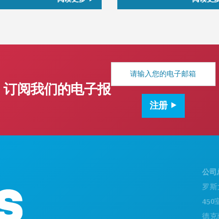
电
子
邮
订阅我们的电子报
箱
地
注册
址
公司总部
罗斯大道1
450室
德克萨斯州