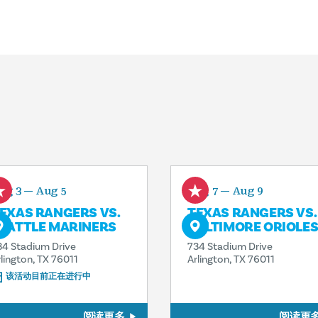
ug 3 — Aug 5
Aug 7 — Aug 9
EXAS RANGERS VS.
TEXAS RANGERS VS.
EATTLE MARINERS
BALTIMORE ORIOLE
34 Stadium Drive
734 Stadium Drive
rlington, TX 76011
Arlington, TX 76011
该活动目前正在进行中
阅读更多
阅读更