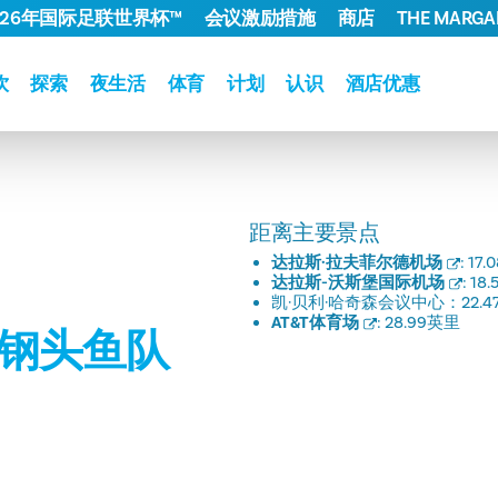
026年国际足联世界杯™
会议激励措施
商店
THE MARGAR
饮
探索
夜生活
体育
计划
认识
酒店优惠
距离主要景点
达拉斯·拉夫菲尔德机场
:
17.
达拉斯-沃斯堡国际机场
:
18
凯·贝利·哈奇森会议中心：
22.
AT&T体育场
:
28.99英里
荷钢头鱼队