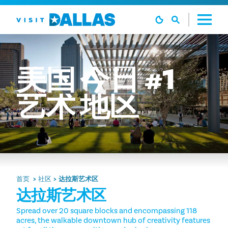
跳转到内容
美国
今日
#1
艺术
地区
首页
社区
达拉斯艺术区
达拉斯艺术区
Spread over 20 square blocks and encompassing 118
acres, the walkable downtown hub of creativity features