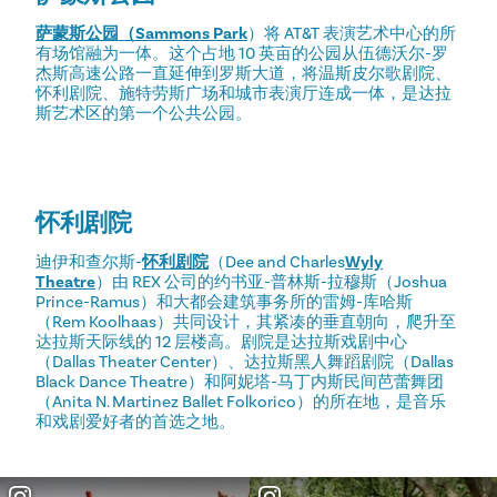
萨蒙斯公园（Sammons Park
）将 AT&T 表演艺术中心的所
有场馆融为一体。这个占地 10 英亩的公园从伍德沃尔-罗
杰斯高速公路一直延伸到罗斯大道，将温斯皮尔歌剧院、
怀利剧院、施特劳斯广场和城市表演厅连成一体，是达拉
斯艺术区的第一个公共公园。
怀利剧院
迪伊和查尔斯-
怀利剧院
（Dee and Charles
Wyly
Theatre
）由 REX 公司的约书亚-普林斯-拉穆斯（Joshua
Prince-Ramus）和大都会建筑事务所的雷姆-库哈斯
（Rem Koolhaas）共同设计，其紧凑的垂直朝向，爬升至
达拉斯天际线的 12 层楼高。剧院是达拉斯戏剧中心
（Dallas Theater Center）、达拉斯黑人舞蹈剧院（Dallas
Black Dance Theatre）和阿妮塔-马丁内斯民间芭蕾舞团
（Anita N. Martinez Ballet Folkorico）的所在地，是音乐
和戏剧爱好者的首选之地。