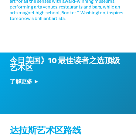
art for all the senses with award-winning museums,
performing arts venues, restaurants and bars, while an
arts magnet high school, Booker T. Washington, inspires
tomorrow's brilliant artists.
达拉斯当选第一
今日美国》10 最佳读者之选顶级
艺术区
了解更多
达拉斯艺术区路线