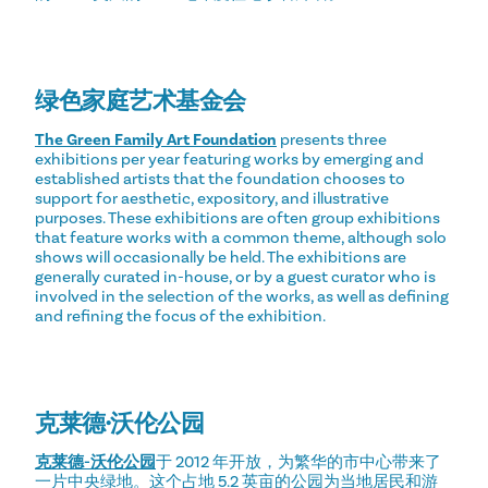
绿色家庭艺术基金会
The Green Family Art Foundation
presents three
exhibitions per year featuring works by emerging and
established artists that the foundation chooses to
support for aesthetic, expository, and illustrative
purposes. These exhibitions are often group exhibitions
that feature works with a common theme, although solo
shows will occasionally be held. The exhibitions are
generally curated in-house, or by a guest curator who is
involved in the selection of the works, as well as defining
and refining the focus of the exhibition.
克莱德·沃伦公园
克莱德-沃伦公园
于 2012 年开放，为繁华的市中心带来了
一片中央绿地。这个占地 5.2 英亩的公园为当地居民和游