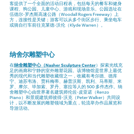
客提供了一个全面的活动日程表，包括每天的餐车和健身
课程、狗公园、儿童中心、游戏和现场音乐。公园选址在
伍德尔-罗杰斯高速公路（Woodall Rogers Freeway）上
方，连接性是关键；游客可以从多个街区步行、乘坐电车
或骑自行车前往克莱德-沃伦（Klyde Warren）。
纳舍尔雕塑中心
在
纳舍雕塑中心（Nasher Sculpture Center
）探索光线充
足的画廊和宁静的室外雕塑花园。该博物馆是世界上最优
秀的现代和当代雕塑收藏馆之一，收藏有考尔德、德库
宁、迪苏韦洛、贾科梅蒂、赫普沃斯、凯利、马蒂斯、米
罗、摩尔、毕加索、罗丹、塞拉等人的 500 多件杰作。纳
舍雕塑中心由世界著名建筑师伦佐-皮亚诺（Renzo
Piano）和景观建筑师彼得-沃克（Peter Walker）共同设
计，以不断发展的雕塑领域为重点，轮流举办作品展览和
导游活动。