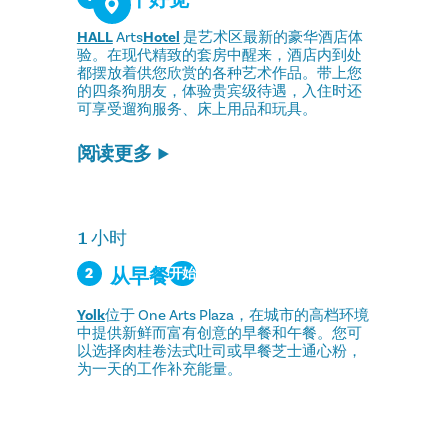
睡个好觉
HALL
Arts
Hotel
是艺术区最新的豪华酒店体
验。在现代精致的套房中醒来，酒店内到处
都摆放着供您欣赏的各种艺术作品。带上您
的四条狗朋友，体验贵宾级待遇，入住时还
可享受遛狗服务、床上用品和玩具。
阅读更多
1 小时
从早餐
2
开始
Yolk
位于 One Arts Plaza，在城市的高档环境
中提供新鲜而富有创意的早餐和午餐。您可
以选择肉桂卷法式吐司或早餐芝士通心粉，
为一天的工作补充能量。