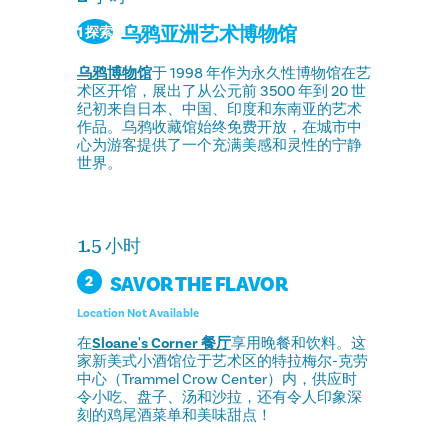
乌鸦亚洲艺术博物馆
1 探索
乌鸦博物馆
于 1998 年作为永久性博物馆在艺
术区开馆，展出了从公元前 3500 年到 20 世
纪初来自日本、中国、印度和东南亚的艺术
作品。乌鸦收藏馆始终免费开放，在城市中
心为游客提供了一个充满美感和灵性的宁静
世界。
1.5 小时
SAVOR THE FLAVOR
2
Location Not Available
在
Sloane's Corner 餐厅
享用晚餐和饮料。这
家新美式小酒馆位于艺术区的特拉梅尔-克劳
中心（Trammel Crow Center）内，供应时
令小吃、盘子、汤和沙拉，还有令人印象深
刻的鸡尾酒菜单和美味甜点！