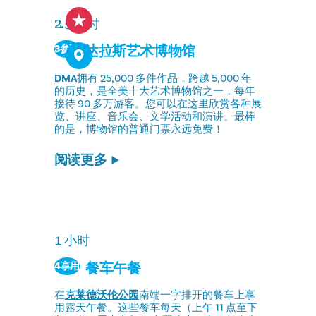
2.5 小时
达拉斯艺术博物馆
3参观
DMA
拥有 25,000 多件作品，跨越 5,000 年
的历史，是全美十大艺术博物馆之一，每年
接待 90 多万游客。您可以在这里欣赏各种展
览、讲座、音乐会、文学活动和演讲。最棒
的是，博物馆的普通门票永远免费！
阅读更多
1 小时
餐车午餐
4享用
在
克莱德沃伦公园
南端一字排开的餐车上享
用露天午餐。这些餐车每天（上午 11 点至下