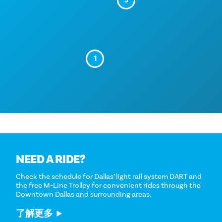
1
NEED A RIDE?
Check the schedule for Dallas’ light rail system DART and
the free M-Line Trolley for convenient rides through the
Downtown Dallas and surrounding areas.
了解更多