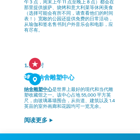
午 3 点，周末上午 11 点至晚上 8 点）都会在
那里提供披萨、烧烤和意大利菜等休闲美食
（选择可能会有所不同，请查看他们的时间
表！）宽敞的公园还提供免费的日常活动，
从瑜伽和签名售书到户外音乐会和电影，应
有尽有。
1.5 小时
纳舍雕塑中心
5参观
纳舍雕塑中心
是世界上最好的现代和当代雕
塑收藏馆之一。该中心占地 55,000 平方英
尺，由玻璃幕墙围合，从街道、建筑以及 1.4
英亩的室外画廊和花园均可一览无余。
阅读更多