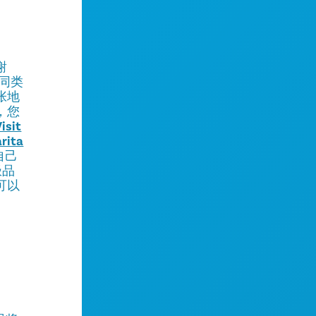
谢
同类
张地
，您
isit
ita
自己
极品
可以