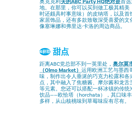
奥克克利
夫的ABC Party HQ绝对是
首选
地。在那里，你可以买到做工极其精美
时还颇具时事意味）的皮纳塔，以及首
家居饰品，还有多款致敬深受喜爱的文
像塞琳娜和弗里达·卡洛的周边商品。
甜点
4获取
距离ABC党总部不到一英里处，
奥尔莫
（Olmo Market）
运用欧洲工艺与墨西
味，制作出令人垂涎的巧克力松露和各
点，其中融入了焦糖酱、摩尔酱和龙舌
等元素。您还可以搭配一杯冰镇的传统
饮品——欧恰塔（horchata），其口味
多样，从山核桃味到草莓味应有尽有。