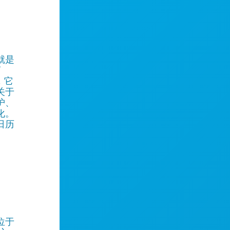
就是
离
，它
关于
护、
化。
日历
位于