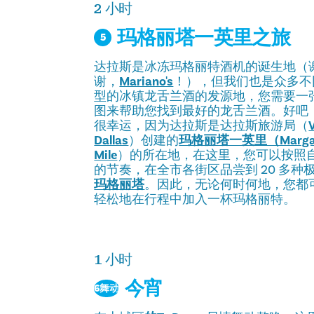
2 小时
玛格丽塔一英里之旅
5
达拉斯是冰冻玛格丽特酒机的诞生地（
谢，
Mariano's
！），但我们也是众多不
型的冰镇龙舌兰酒的发源地，您需要一
图来帮助您找到最好的龙舌兰酒。好吧
很幸运，因为达拉斯是达拉斯旅游局（
V
Dallas
）创建的
玛格丽塔一英里（Margar
Mile
）的所在地，在这里，您可以按照
的节奏，在全市各街区品尝到 20 多种
玛格丽塔
。因此，无论何时何地，您都
轻松地在行程中加入一杯玛格丽特。
1 小时
今宵
6舞动