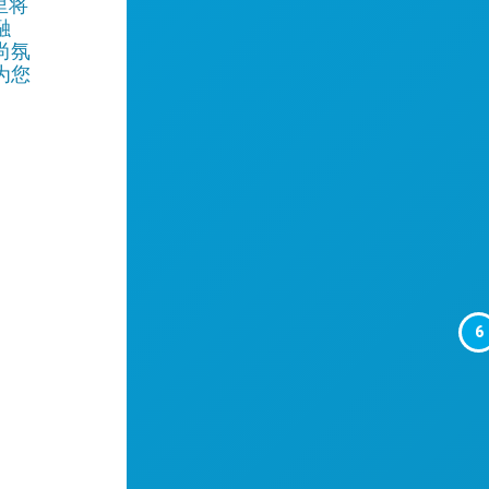
里将
融
尚氛
为您
6