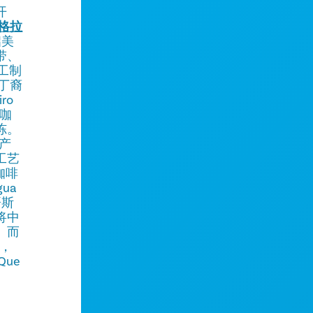
开
格拉
启美
带、
工制
丁裔
ro
咖
冻。
产
工艺
咖啡
gua
哥斯
将中
。而
，
ue