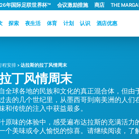
026年国际足联世界杯™
会议激励措施
商店
THE MARGAR
饮
探索
夜生活
体育
计划
认识
酒店优惠
行程安排
达拉斯的拉丁风情周末
拉丁风情周末
自全球各地的民族和文化的真正混合体，但由
过去的几个世纪里，从墨西哥到南美洲的人们
味和传统的注入中获益最多。
汁原味的体验中，感受遍布达拉斯的充满活力的
一个美味或令人愉悦的惊喜。请继续阅读，了