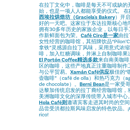
在拉丁文化中，咖啡是每天不可或缺的
始，也是一项人人都能享受的仪式。 在
西埃拉烘焙坊（Graciela's Bakery
）开
好的一天吧。这家位于东达拉斯核心地
拥有30多年历史的家族企业，以每日手
作新鲜面包为荣。
Café Ciro是一家
由拉
女性经营的咖啡馆，其招牌饮品“Pilon’Ci
拿铁”灵感源自拉丁风味，采用意式浓缩
啡，加入红糖调味，并淋上自制咖啡果
El Portón Coffee精选多款
来自南美咖啡
区的咖啡，这些产地真正注重咖啡制作
与公平贸易。
Xamán Café供应
极佳的“
壶咖啡”（café de olla）和热巧克力（a
de chocolate）。
Berni Bean
是一家受
达黎加传统启发的拉丁裔经营咖啡馆，
美洲咖啡文化的深厚传统带入城市中心
Hola Café则
邀请宾客走进其时尚的空间
品尝受洪都拉斯风味启发的特色饮品。¡Q
rico!