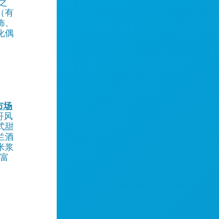
之
（有
饰、
化偶
市场
哥风
式甜
兰酒
米浆
丰富