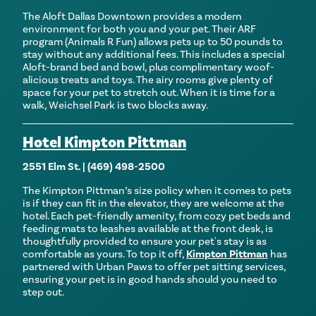
The Aloft Dallas Downtown provides a modern
environment for both you and your pet. Their ARF
program (Animals R Fun) allows pets up to 50 pounds to
stay without any additional fees. This includes a special
Aloft-brand bed and bowl, plus complimentary woof-
alicious treats and toys. The airy rooms give plenty of
space for your pet to stretch out. When it is time for a
walk, Weichsel Park is two blocks away.
Hotel Kimpton Pittman
2551 Elm St. | (469) 498-2500
The Kimpton Pittman’s size policy when it comes to pets
is if they can fit in the elevator, they are welcome at the
hotel. Each pet-friendly amenity, from cozy pet beds and
feeding mats to leashes available at the front desk, is
thoughtfully provided to ensure your pet's stay is as
comfortable as yours. To top it off,
Kimpton Pittman
has
partnered with Urban Paws to offer pet sitting services,
ensuring your pet is in good hands should you need to
step out.