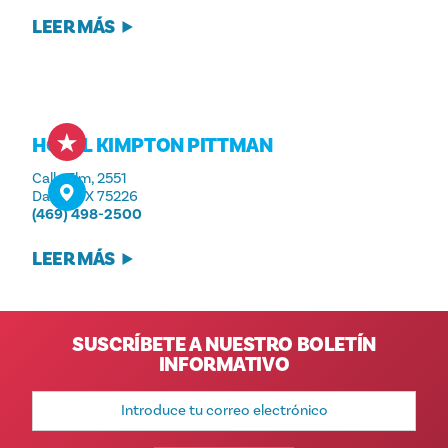
LEER MÁS
HOTEL KIMPTON PITTMAN
Calle Elm, 2551
Dallas, TX 75226
(469) 498-2500
LEER MÁS
SUSCRÍBETE A NUESTRO BOLETÍN
INFORMATIVO
Dirección
de
correo
electrónico