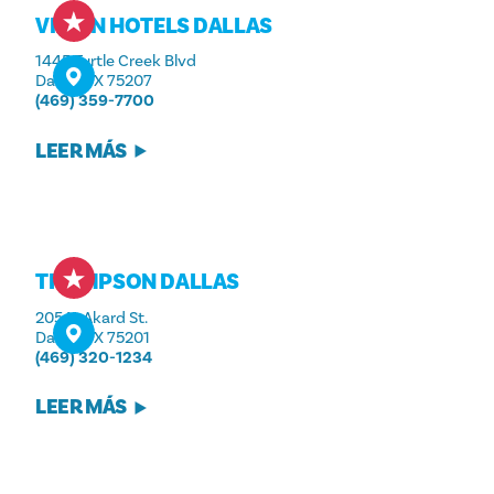
VIRGIN HOTELS DALLAS
1445 Turtle Creek Blvd
Dallas, TX 75207
(469) 359-7700
LEER MÁS
THOMPSON DALLAS
205 N. Akard St.
Dallas, TX 75201
(469) 320-1234
LEER MÁS