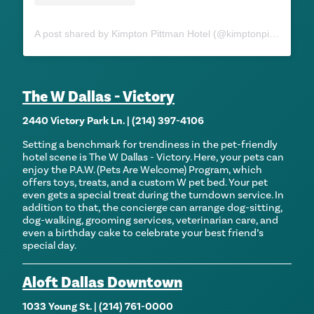
A post shared by Kimpton Pittman Hotel (@kimptonpittman)
The W Dallas - Victory
2440 Victory Park Ln. | (214) 397-4106
Setting a benchmark for trendiness in the pet-friendly
hotel scene is The W Dallas - Victory. Here, your pets can
enjoy the P.A.W. (Pets Are Welcome) Program, which
offers toys, treats, and a custom W pet bed. Your pet
even gets a special treat during the turndown service. In
addition to that, the concierge can arrange dog-sitting,
dog-walking, grooming services, veterinarian care, and
even a birthday cake to celebrate your best friend’s
special day.
Aloft Dallas Downtown
1033 Young St. | (214) 761-0000