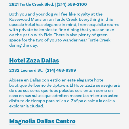
2821 Turtle Creek Blvd. | (214) 559-2100
Both you and your dog will feel like royalty at the
Rosewood Mansion on Turtle Creek. Everything in this
upscale hotel has elegance in mind, from exquisite rooms
with private balconies to fine dining that you can take
on the patio with Fido. There is also plenty of green
space for the two of you to wander near Turtle Creek
during the day.
Hotel Zaza Dallas
2332 Leonard St. | (214) 468-8399
Alójese en Dallas con estilo en este elegante hotel
boutique del barrio de Uptown. El Hotel ZaZa se asegurará
de que sus seres queridos peludos se sientan como en
casa en sus suites que admiten mascotas mientras usted
disfruta de tiempo para mí en el ZaSpa o sale a la calle a
explorar la ciudad.
Magnolia Dallas Centro