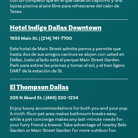
con un completo spa en el que darse un capricho y una
lujosa piscina al aire libre para refrescarse del calor de
Texas.
Hotel Indigo Dallas Downtown
1933 Main St. | (214) 741-7700
Este hotel de Main Street admite perros y permite que
hasta dos de sus amigos caninos se alojen con usted en
Dallas. Justo al lado está el parque Main Street Garden
Park para estirar las piernas y tomar el sol, y el tren ligero
DART de la estación de St.
El Thompson Dallas
205 N Akard St. |
(469) 320-1234
Enjoy luxury accommodations for both you and your pup.
A ninth-floor pet area makes bathroom breaks easy,
while a pet concierge makes any last-minute needs for
your furry friend a breeze. Take advantage of nearby Belo
Garden or Main Street Garden for more outdoor fun.