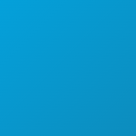
1807 Ross Avenue
Suite 450
Dallas, Texas 75201
(214) 571-1000
COSAS QUE HACER
EVENTOS
COMIDA Y BEBIDA
EXPLORA
VIDA NOCTURNA
DEPORTES
PLAN
CONOCE A
OFERTAS DE HOTELES