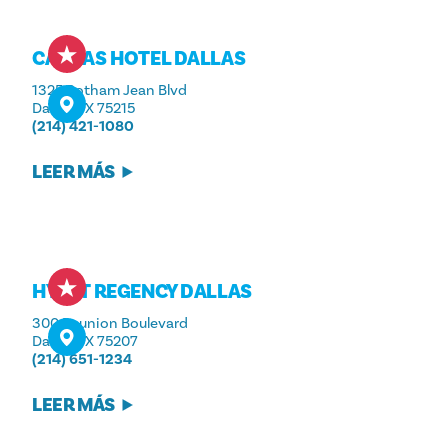
CANVAS HOTEL DALLAS
1325 Botham Jean Blvd
Dallas, TX 75215
(214) 421-1080
LEER MÁS
HYATT REGENCY DALLAS
300 Reunion Boulevard
Dallas, TX 75207
(214) 651-1234
LEER MÁS