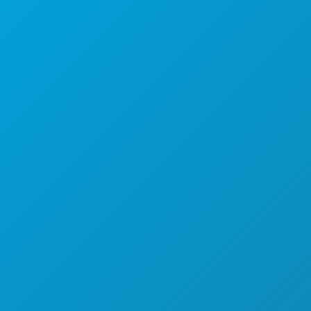
Dallas, Texas 75201
(214) 571-1000
COSAS QUE HACER
EVENTOS
COMIDA Y BEBIDA
EXPLORA
VIDA NOCTURNA
DEPORTES
PLAN
CONOCE A
OFERTAS DE HOTELES
QUIÉNES SOMOS
OPORTUNIDADES PROFESIONALES