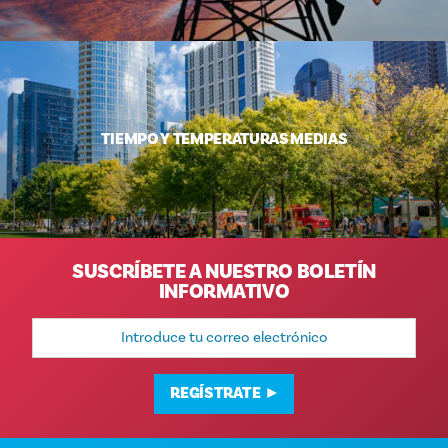
TIEMPO Y TEMPERATURAS MEDIAS
SUSCRÍBETE A NUESTRO BOLETÍN
INFORMATIVO
Dirección
de
correo
electrónico
REGÍSTRATE