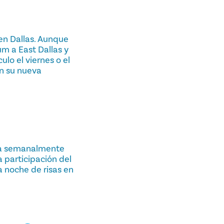
en Dallas. Aunque
m a East Dallas y
lo el viernes o el
en su nueva
nta semanalmente
a participación del
a noche de risas en