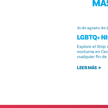
MÁS
31 de agosto de 
LGBTQ+ N
Explore el Strip
nocturna en Ced
cualquier fin de
LEER MÁS