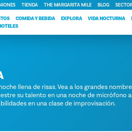
NIONES
TIENDA
THE MARGARITA MILE
BLOG
SECTOR
NTOS
COMIDA Y BEBIDA
EXPLORA
VIDA NOCTURNA
HOTELES
A
noche llena de risas. Vea a los grandes nombre
estre su talento en una noche de micrófono a
bilidades en una clase de improvisación.