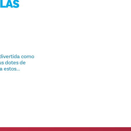
LLAS
 divertida como
us dotes de
 estos...