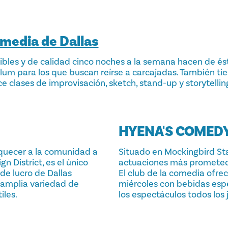
omedia de Dallas
bles y de calidad cinco noches a la semana hacen de éste
lum para los que buscan reírse a carcajadas. También ti
 clases de improvisación, sketch, stand-up y storytellin
HYENA'S COMED
quecer a la comunidad a
Situado en Mockingbird Sta
n District, es el único
actuaciones más prometed
de lucro de Dallas
El club de la comedia ofre
 amplia variedad de
miércoles con bebidas espe
iles.
los espectáculos todos los 