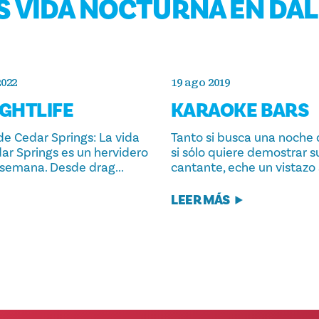
 VIDA NOCTURNA EN DA
2022
19 ago 2019
IGHTLIFE
KARAOKE BARS
 de Cedar Springs: La vida
Tanto si busca una noche
ar Springs es un hervidero
si sólo quiere demostrar s
 semana. Desde drag...
cantante, eche un vistazo a
LEER MÁS