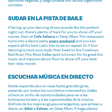
opciones veganas, y luego prueba uno de sus ingeniosos
cócteles.
SUDAR EN LA PISTA DE BAILE
If lacing up your dancing shoes sounds like the perfect
night out, there’s plenty of bars for you to show off your
moves. Start at
Cafe Salsera
in Deep Ellum. The restaurant
turns into a dance party
every weekend
and you can
expect all the best Latin hits to be on repeat. Or if line-
dancing is more your style, then head to the Cowboys
Red River. This West Dallas spot is known for its great live
music and massive dance floor to show off your best
two-step moves.
ESCUCHAR MÚSICA EN DIRECTO
Desde espectáculos en casa hasta grandes giras,
pasando por todos los conciertos intermedios, Dallas
ofrece un sinfín de oportunidades para ver a las
luminarias locales y a las superestrellas de la música.
Disfrute de los mejores grupos emergentes, que actúan a
diario, en
Adair's Saloon
, en Deep Ellum. O haga planes