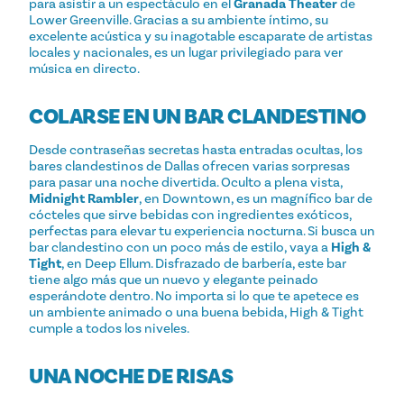
para asistir a un espectáculo en el
Granada Theater
de
Lower Greenville. Gracias a su ambiente íntimo, su
excelente acústica y su inagotable escaparate de artistas
locales y nacionales, es un lugar privilegiado para ver
música en directo.
COLARSE EN UN BAR CLANDESTINO
Desde contraseñas secretas hasta entradas ocultas, los
bares clandestinos de Dallas ofrecen varias sorpresas
para pasar una noche divertida. Oculto a plena vista,
Midnight Rambler
, en Downtown, es un magnífico bar de
cócteles que sirve bebidas con ingredientes exóticos,
perfectas para elevar tu experiencia nocturna. Si busca un
bar clandestino con un poco más de estilo, vaya a
High &
Tight
, en Deep Ellum. Disfrazado de barbería, este bar
tiene algo más que un nuevo y elegante peinado
esperándote dentro. No importa si lo que te apetece es
un ambiente animado o una buena bebida, High & Tight
cumple a todos los niveles.
UNA NOCHE DE RISAS