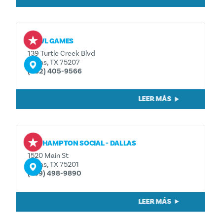
BOWL GAMES
139 Turtle Creek Blvd
Dallas, TX 75207
(682) 405-9566
LEER MÁS
THE HAMPTON SOCIAL - DALLAS
1520 Main St
Dallas, TX 75201
(469) 498-9890
LEER MÁS