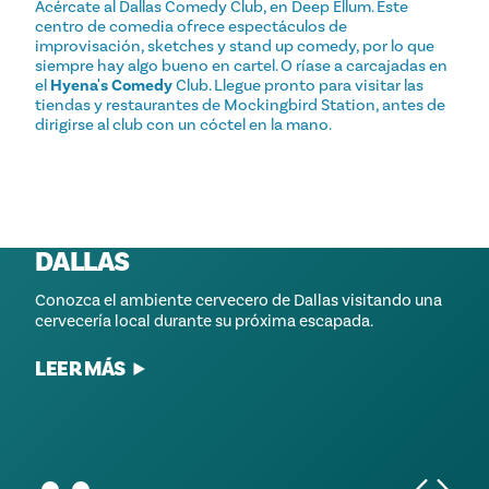
Acércate al Dallas Comedy Club, en Deep Ellum. Este
centro de comedia ofrece espectáculos de
improvisación, sketches y stand up comedy, por lo que
siempre hay algo bueno en cartel. O ríase a carcajadas en
el
Hyena's Comedy
Club. Llegue pronto para visitar las
tiendas y restaurantes de Mockingbird Station, antes de
dirigirse al club con un cóctel en la mano.
BEBE. VOTA. GANA.
LAS 15 MEJORES CERVECERÍAS DE
DALLAS
La Milla de la Margarita es un recorrido autoguiado por
las mejores margaritas de Dallas. Descargue el pase
Conozca el ambiente cervecero de Dallas visitando una
gratuito que aparece a continuación para iniciar el
cervecería local durante su próxima escapada.
recorrido y acumular puntos para reclamar premios a
medida que visita los restaurantes de la Milla. Considere
LEER MÁS
la experiencia como...
LEER MÁS