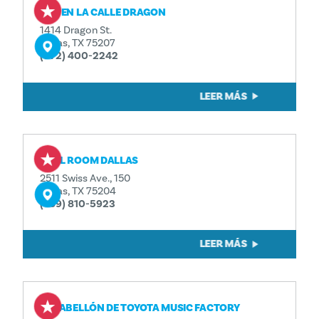
DEC EN LA CALLE DRAGON
1414 Dragon St.
Dallas, TX 75207
(972) 400-2242
LEER MÁS
CTRL ROOM DALLAS
2511 Swiss Ave., 150
Dallas, TX 75204
(469) 810-5923
LEER MÁS
EL PABELLÓN DE TOYOTA MUSIC FACTORY