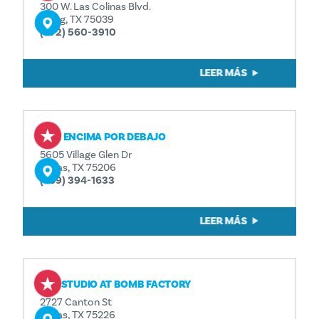
300 W. Las Colinas Blvd.
Irving, TX 75039
(972) 560-3910
LEER MÁS
POR ENCIMA POR DEBAJO
5605 Village Glen Dr
Dallas, TX 75206
(469) 394-1633
LEER MÁS
THE STUDIO AT BOMB FACTORY
2727 Canton St
Dallas, TX 75226