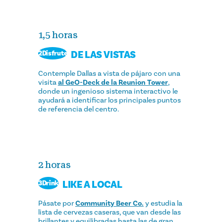
1,5 horas
DE LAS VISTAS
2Disfrute
Contemple Dallas a vista de pájaro con una
visita
al GeO-Deck de la Reunion Tower
,
donde un ingenioso sistema interactivo le
ayudará a identificar los principales puntos
de referencia del centro.
2 horas
LIKE A LOCAL
3Drink
Pásate por
Community Beer Co.
y estudia la
lista de cervezas caseras, que van desde las
brillantes y equilibradas hasta las de gran