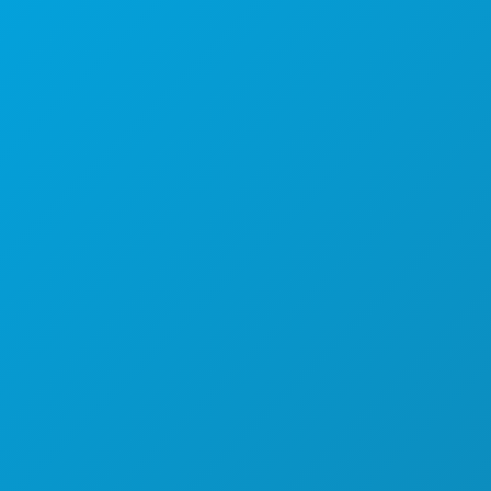
Oficinas centrales
1807 Ross Avenue
Suite 450
Dallas, Texas 75201
(214) 571-1000
COSAS QUE HACER
EVENTOS
COMIDA Y BEBIDA
EXPLORA
VIDA NOCTURNA
DEPORTES
PLAN
CONOCE A
OFERTAS DE HOTELES