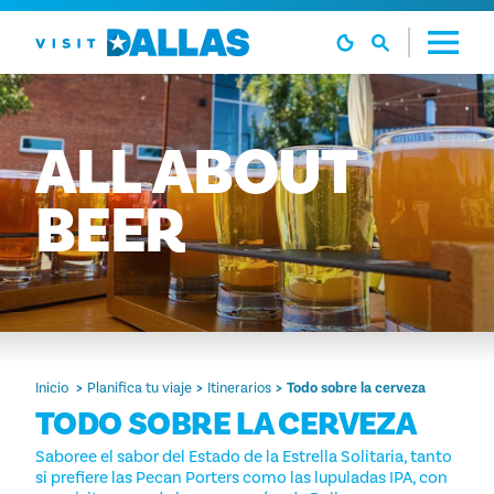
Ir al contenido
ALL
ABOUT
BEER
Inicio
Planifica tu viaje
Itinerarios
Todo sobre la cerveza
TODO SOBRE LA CERVEZA
Saboree el sabor del Estado de la Estrella Solitaria, tanto
si prefiere las Pecan Porters como las lupuladas IPA, con