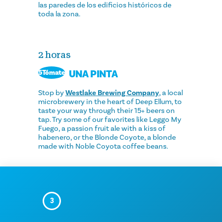
las paredes de los edificios históricos de
toda la zona.
2 horas
UNA PINTA
5Tómate
Stop by
Westlake Brewing Company
, a local
microbrewery in the heart of Deep Ellum, to
taste your way through their 15+ beers on
tap. Try some of our favorites like Leggo My
Fuego, a passion fruit ale with a kiss of
habenero, or the Blonde Coyote, a blonde
made with Noble Coyota coffee beans.
3