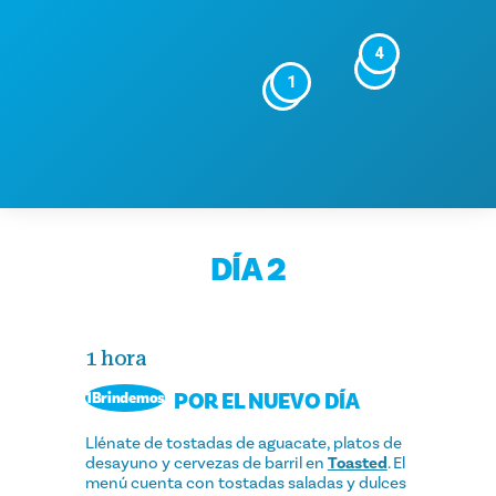
4
5
1
2
DÍA 2
1 hora
POR EL NUEVO DÍA
1Brindemos
Llénate de tostadas de aguacate, platos de
desayuno y cervezas de barril en
Toasted
. El
menú cuenta con tostadas saladas y dulces