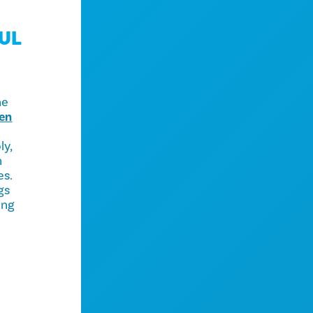
UL
he
hen
ly,
h
es.
gs
ing