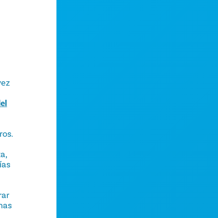
vez
el
ros.
a,
ías
rar
rmas