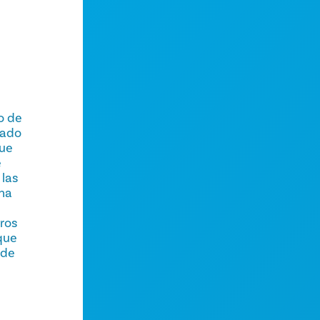
o de
tuado
que
e
 las
una
eros
 que
 de