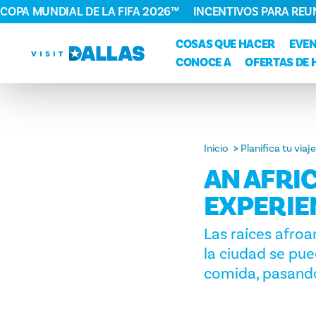
COPA MUNDIAL DE LA FIFA 2026™
INCENTIVOS PARA REU
Ir al contenido
COSAS QUE HACER
EVE
CONOCE A
OFERTAS DE 
Inicio
Planifica tu viaje
AN AFRI
EXPERIE
Las raíces afroa
la ciudad se pue
comida, pasando 