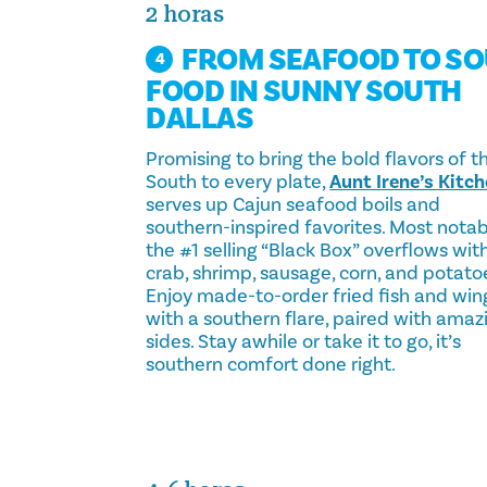
2 horas
FROM SEAFOOD TO SO
4
FOOD IN SUNNY SOUTH
DALLAS
Promising to bring the bold flavors of t
South to every plate,
Aunt Irene’s Kitc
serves up Cajun seafood boils and
southern-inspired favorites. Most notab
the #1 selling “Black Box” overflows wit
crab, shrimp, sausage, corn, and potato
Enjoy made-to-order fried fish and win
with a southern flare, paired with amaz
sides. Stay awhile or take it to go, it’s
southern comfort done right.