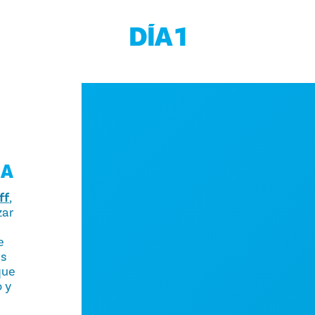
DÍA 1
MA
ff
,
zar
e
as
que
 y