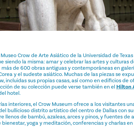
useo Crow de Arte Asiático de la Universidad de Texas en
gue siendo la misma: amar y celebrar las artes y culturas d
 más de 600 obras antiguas y contemporáneas en galer
 Corea y el sudeste asiático. Muchas de las piezas se expu
 incluidas sus propias casas, así como en edificios de of
cción de su colección puede verse también en el
Hilton 
el hotel.
ías interiores, el Crow Museum ofrece a los visitantes u
l bullicioso distrito artístico del centro de Dallas con su
ibre llenos de bambú, azaleas, arces y pinos, y fuentes de
 bienestar, yoga y meditación, conferencias y charlas en l