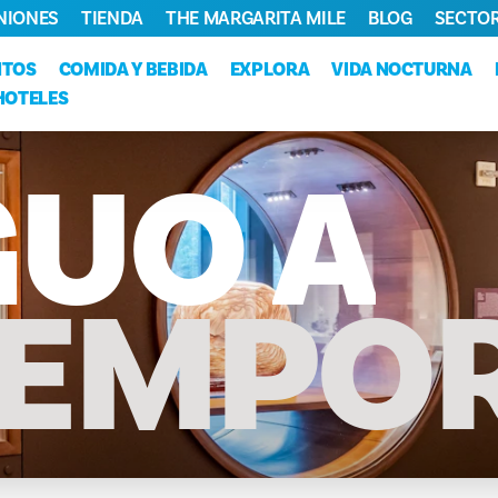
NIONES
TIENDA
THE MARGARITA MILE
BLOG
SECTOR
NTOS
COMIDA Y BEBIDA
EXPLORA
VIDA NOCTURNA
HOTELES
GUO
A
EMPO