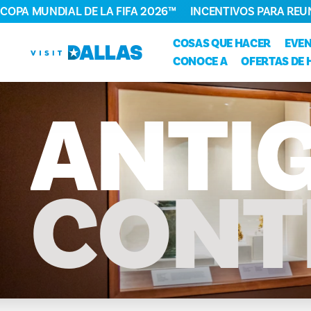
COPA MUNDIAL DE LA FIFA 2026™
INCENTIVOS PARA REU
Ir al contenido
COSAS QUE HACER
EVE
CONOCE A
OFERTAS DE 
ANTI
CONT