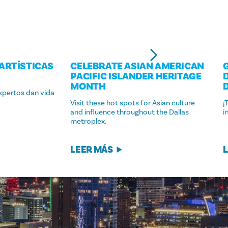
 ARTÍSTICAS
CELEBRATE ASIAN AMERICAN
PACIFIC ISLANDER HERITAGE
MONTH
expertos dan vida
Visit these hot spots for Asian culture
¡
and influence throughout the Dallas
i
metroplex.
LEER MÁS