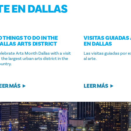
TE EN DALLAS
0 THINGS TO DO IN THE
VISITAS GUIADAS
ALLAS ARTS DISTRICT
EN DALLAS
lebrate Arts Month Dallas with a visit
Las visitas guiadas por 
 the largest urban arts district in the
al arte.
untry.
EER MÁS
LEER MÁS