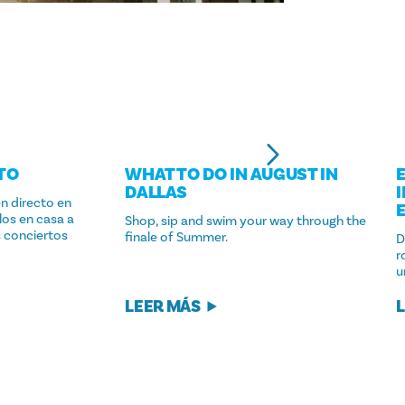
TO
WHAT TO DO IN AUGUST IN
DALLAS
n directo en
los en casa a
Shop, sip and swim your way through the
s conciertos
finale of Summer.
D
r
u
LEER MÁS