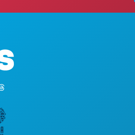
COSAS QUE
Oficinas centrales
EVENTOS
1807 Ross Avenue
COMIDA Y B
Suite 450
EXPLORA
Dallas, Texas 75201
VIDA NOCT
(214) 571-1000
DEPORTES
PLAN
CONOCE A
OFERTAS DE