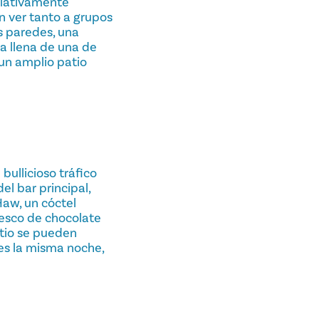
relativamente
 ver tanto a grupos
s paredes, una
a llena de una de
 un amplio patio
bullicioso tráfico
el bar principal,
aw, un cóctel
resco de chocolate
atio se pueden
es la misma noche,