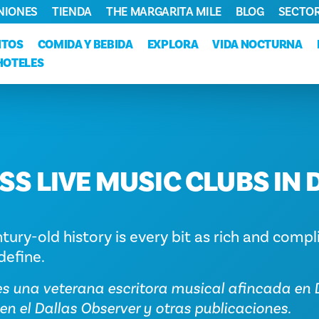
NIONES
TIENDA
THE MARGARITA MILE
BLOG
SECTOR
NTOS
COMIDA Y BEBIDA
EXPLORA
VIDA NOCTURNA
HOTELES
SS LIVE MUSIC CLUBS IN 
tury-old history is every bit as rich and compl
 define.
s una veterana escritora musical afincada en 
en el Dallas Observer y otras publicaciones.