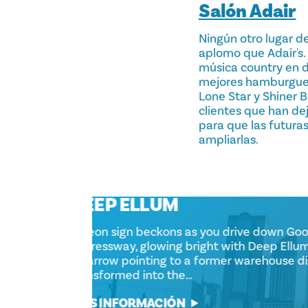
Salón Adair
Ningún otro lugar de
aplomo que Adair's. 
música country en d
mejores hamburguesa
Lone Star y Shiner B
clientes que han de
para que las futura
ampliarlas.
DEEP ELLUM
A neon sign beckons as you drive down
Expressway, glowing bright with Deep 
an arrow pointing to a former warehous
transformed into the…
MÁS INFORMACIÓN