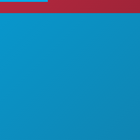
 HACER
QUIÉNES SOMOS
OPORTUNIDADES PROFESIONALES
EBIDA
GUÍA OFICIAL PARA VISITANTES
ACCESIBILIDAD
URNA
SOSTENIBILIDAD
EXPERIENCIAS CULTURALES
PRENSA
BLOG
 HOTELES
CONTÁCTANOS