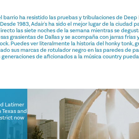
l barrio ha resistido las pruebas y tribulaciones de Dee
Desde 1983, Adair's ha sido el mejor lugar de la ciudad p
irecto las siete noches de la semana mientras se degust
s grasientas de Dallas y se acompaña con jarras frías 
ock. Puedes ver literalmente la historia del honky tonk, 
jado sus marcas de rotulador negro en las paredes de 
s generaciones de aficionados a la música country pueda
 Good Latimer
Ellum Texas and
e district now