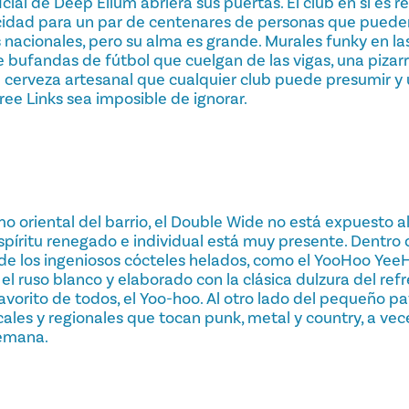
ial de Deep Ellum abriera sus puertas. El club en sí es 
idad para un par de centenares de personas que pueden
s nacionales, pero su alma es grande. Murales funky en la
e bufandas de fútbol que cuelgan de las vigas, una pizarr
de cerveza artesanal que cualquier club puede presumir y
ee Links sea imposible de ignorar.
o oriental del barrio, el Double Wide no está expuesto al 
espíritu renegado e individual está muy presente. Dentro d
e los ingeniosos cócteles helados, como el YooHoo YeeH
el ruso blanco y elaborado con la clásica dulzura del ref
favorito de todos, el Yoo-hoo. Al otro lado del pequeño p
ales y regionales que tocan punk, metal y country, a vec
semana.