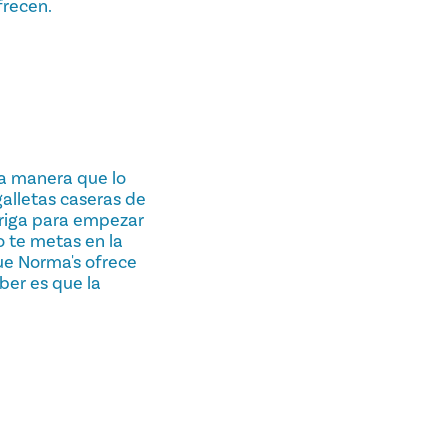
frecen.
ma manera que lo
alletas caseras de
rriga para empezar
o te metas en la
que Norma's ofrece
ber es que la