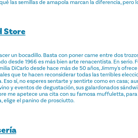
qué las semillas de amapola marcan la diferencia, pero l
d Store
cer un bocadillo. Basta con poner carne entre dos trozo
ndo desde 1966 es más bien arte renacentista. En serio. 
milia DiCarlo desde hace más de 50 años, Jimmy's ofrec
les que te hacen reconsiderar todas las terribles elecc
a. Eso sí, no esperes sentarte y sentirte como en casa; a
vino y eventos de degustación, sus galardonados sándwi
pre me apetece una cita con su famosa muffuletta, par
, elige el panino de prosciutto.
ería