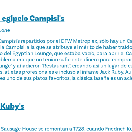
egipcio Campisi's
Lane
mpisi's repartidos por el DFW Metroplex, sólo hay un Ca
ia Campisi, a la que se atribuye el mérito de haber traído
go del Egyptian Lounge, que estaba vacío, para abrir el C
roblema era que no tenían suficiente dinero para comprar
unge" y añadieron "Restaurant", creando así un lugar de c
os, atletas profesionales e incluso al infame Jack Ruby. Au
 es uno de sus platos favoritos, la clásica lasaña es un ac
 Kuby's
s Sausage House se remontan a 1728, cuando Friedrich K