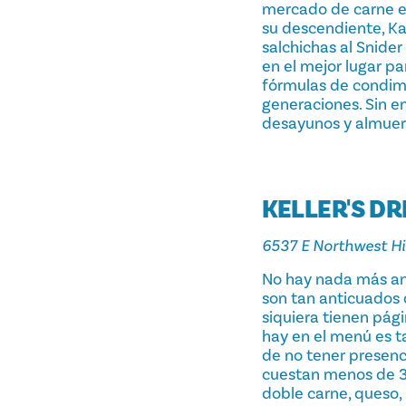
mercado de carne en
su descendiente, Kar
salchichas al Snide
en el mejor lugar pa
fórmulas de condime
generaciones. Sin e
desayunos y almuerz
KELLER'S DR
6537 E Northwest H
No hay nada más ant
son tan anticuados 
siquiera tienen pág
hay en el menú es t
de no tener presenc
cuestan menos de 3 d
doble carne, queso,