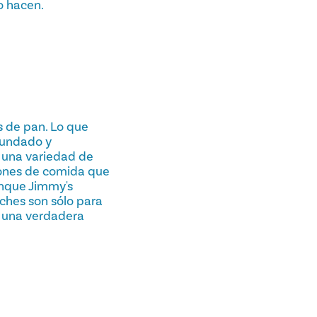
o hacen.
s de pan. Lo que
Fundado y
e una variedad de
iones de comida que
unque Jimmy's
ches son sólo para
a una verdadera