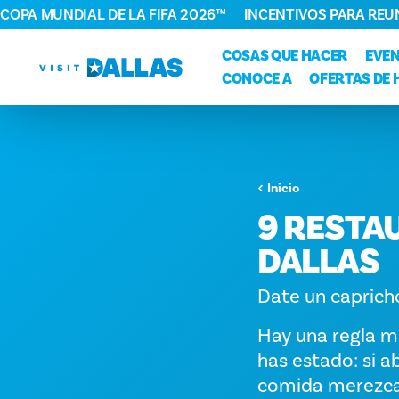
COPA MUNDIAL DE LA FIFA 2026™
INCENTIVOS PARA REU
Ir al contenido
COSAS QUE HACER
EVE
CONOCE A
OFERTAS DE 
Inicio
9 RESTA
DALLAS
Date un capricho
Hay una regla mu
has estado: si a
comida merezca 