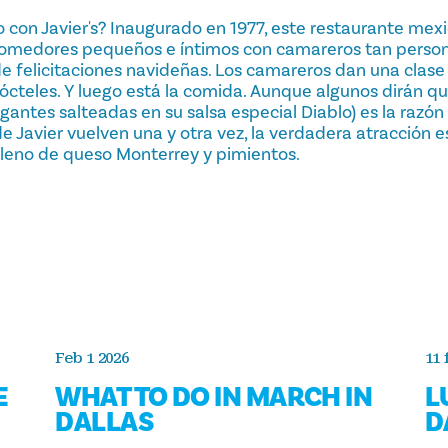
con Javier's? Inaugurado en 1977, este restaurante mex
 comedores pequeños e íntimos con camareros tan person
 de felicitaciones navideñas. Los camareros dan una clas
ócteles. Y luego está la comida. Aunque algunos dirán qu
ntes salteadas en su salsa especial Diablo) es la razón 
de Javier vuelven una y otra vez, la verdadera atracción es
elleno de queso Monterrey y pimientos.
Feb 1 2026
11 
E
WHAT TO DO IN MARCH IN
L
DALLAS
D