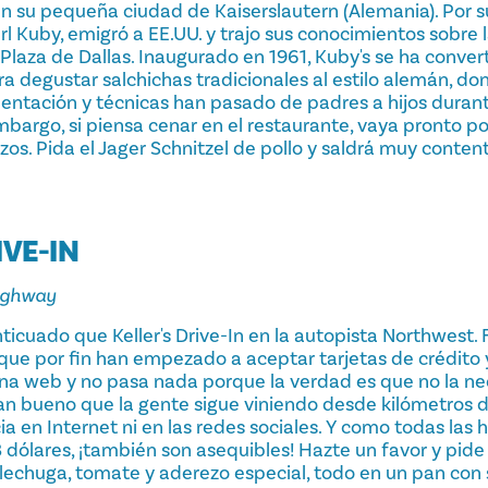
 su pequeña ciudad de Kaiserslautern (Alemania). Por s
l Kuby, emigró a EE.UU. y trajo sus conocimientos sobre 
r Plaza de Dallas. Inaugurado en 1961, Kuby's se ha conve
ra degustar salchichas tradicionales al estilo alemán, don
ntación y técnicas han pasado de padres a hijos duran
mbargo, si piensa cenar en el restaurante, vaya pronto p
os. Pida el Jager Schnitzel de pollo y saldrá muy content
IVE-IN
ighway
icuado que Keller's Drive-In en la autopista Northwest.
que por fin han empezado a aceptar tarjetas de crédito y
ina web y no pasa nada porque la verdad es que no la nec
an bueno que la gente sigue viniendo desde kilómetros d
ia en Internet ni en las redes sociales. Y como todas la
ólares, ¡también son asequibles! Hazte un favor y pide l
 lechuga, tomate y aderezo especial, todo en un pan con 