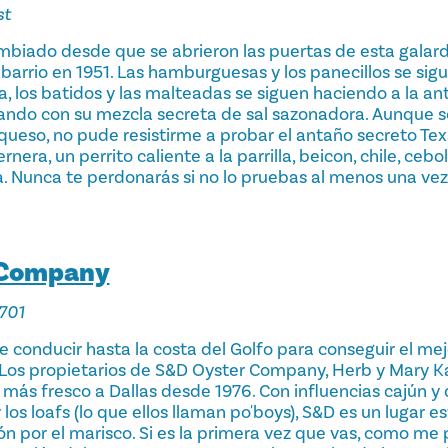
st
mbiado desde que se abrieron las puertas de esta gala
arrio en 1951. Las hamburguesas y los panecillos se sigu
a, los batidos y las malteadas se siguen haciendo a la a
ndo con su mezcla secreta de sal sazonadora. Aunque so
ueso, no pude resistirme a probar el antaño secreto T
era, un perrito caliente a la parrilla, beicon, chile, cebo
. Nunca te perdonarás si no lo pruebas al menos una vez
 Company
701
e conducir hasta la costa del Golfo para conseguir el mej
. Los propietarios de S&D Oyster Company, Herb y Mary Ka
más fresco a Dallas desde 1976. Con influencias cajún y 
 los loafs (lo que ellos llaman po'boys), S&D es un lugar 
ón por el marisco. Si es la primera vez que vas, como me 