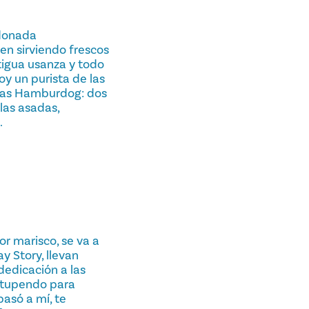
rdonada
en sirviendo frescos
ntigua usanza y todo
y un purista de las
exas Hamburdog: dos
llas asadas,
.
or marisco, se va a
y Story, llevan
dedicación a las
estupendo para
pasó a mí, te