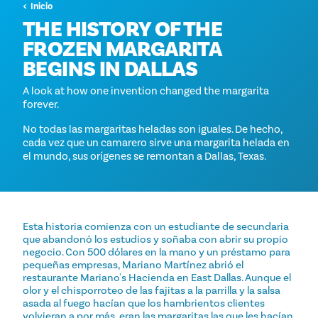
Inicio
THE HISTORY OF THE
FROZEN MARGARITA
BEGINS IN DALLAS
A look at how one invention changed the margarita
forever.
No todas las margaritas heladas son iguales. De hecho,
cada vez que un camarero sirve una margarita helada en
el mundo, sus orígenes se remontan a Dallas, Texas.
Esta historia comienza con un estudiante de secundaria
que abandonó los estudios y soñaba con abrir su propio
negocio. Con 500 dólares en la mano y un préstamo para
pequeñas empresas, Mariano Martínez abrió el
restaurante Mariano's Hacienda en East Dallas. Aunque el
olor y el chisporroteo de las fajitas a la parrilla y la salsa
asada al fuego hacían que los hambrientos clientes
volvieran a por más, eran las margaritas las que les hacían