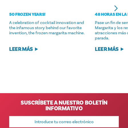
50 FROZEN YEARS!
48 HORAS EN LA
A celebration of cocktail innovation and
Pase un fin de se
the infamous story behind our favorite
Margarita y los r
invention, the frozen margarita machine.
atracciones más 
parada.
LEER MÁS
LEER MÁS
SUSCRÍBETE A NUESTRO BOLETÍN
INFORMATIVO
Dirección
de
correo