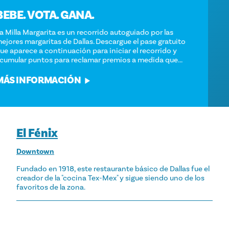
BEBE. VOTA. GANA.
La Milla Margarita es un recorrido autoguiado por las
mejores margaritas de Dallas. Descargue el pase gratuito
que aparece a continuación para iniciar el recorrido y
acumular puntos para reclamar premios a medida que...
MÁS INFORMACIÓN
El Fénix
Downtown
Fundado en 1918, este restaurante básico de Dallas fue el
creador de la "cocina Tex-Mex" y sigue siendo uno de los
favoritos de la zona.