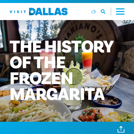
Ir al contenido
THE
HISTORY
OF
THE
FROZEN
MARGARITA