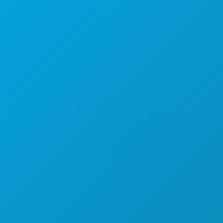
Oficinas centrales
1807 Ross Avenue
Suite 450
Dallas, Texas 75201
(214) 571-1000
COSAS QUE HACER
EVENTOS
COMIDA Y BEBIDA
EXPLORA
VIDA NOCTURNA
DEPORTES
PLAN
CONOCE A
OFERTAS DE HOTELES