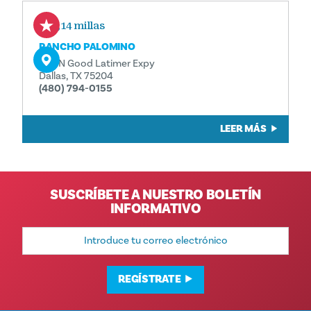
0,14 millas
RANCHO PALOMINO
505 N Good Latimer Expy
Dallas, TX 75204
(480) 794-0155
LEER MÁS
SUSCRÍBETE A NUESTRO BOLETÍN
INFORMATIVO
Dirección
de
correo
electrónico
REGÍSTRATE