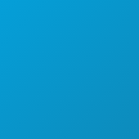
Dallas, Texas 75201
(214) 571-1000
COSAS QUE HACER
EVENTOS
COMIDA Y BEBIDA
EXPLORA
VIDA NOCTURNA
DEPORTES
PLAN
CONOCE A
OFERTAS DE HOTELES