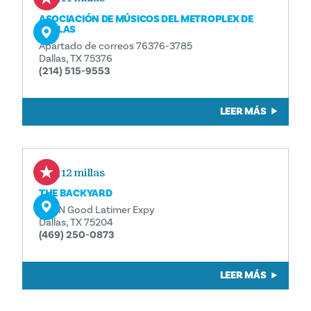
ASOCIACIÓN DE MÚSICOS DEL METROPLEX DE
DALLAS
Apartado de correos 76376-3785
Dallas, TX 75376
(214) 515-9553
LEER MÁS
0,12 millas
THE BACKYARD
503 N Good Latimer Expy
Dallas, TX 75204
(469) 250-0873
LEER MÁS