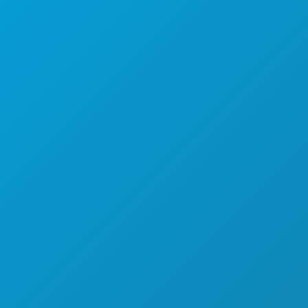
COMIDA Y BEBIDA
EXPLORA
VIDA NOCTURNA
DEPORTES
PLAN
CONOCE A
OFERTAS DE HOTELES
QUIÉNES SOMOS
OPORTUNIDADES PROFESIONALES
GUÍA OFICIAL PARA VISITANTES
ACCESIBILIDAD
SOSTENIBILIDAD
EXPERIENCIAS CULTURALES
PRENSA