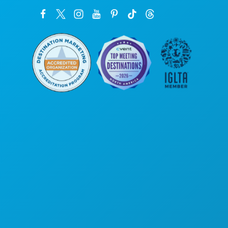
Oficinas centrales
1807 Ross Avenue
Suite 450
Dallas, Texas 75201
(214) 571-1000
COSAS QUE HACER
EVENTOS