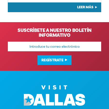
LEER MÁS
SUSCRÍBETE A NUESTRO BOLETÍN
INFORMATIVO
Dirección
de
correo
electrónico
REGÍSTRATE