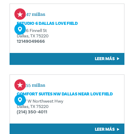
0,47 millas
ESTUDIO 6 DALLAS LOVE FIELD
10326 Finnell St
Dallas, TX 75220
12149049666
LEER MÁS
0,55 millas
COMFORT SUITES NW DALLAS NEAR LOVE FIELD
2287 W Northwest Hwy
Dallas, TX 75220
(214) 350-4011
LEER MÁS