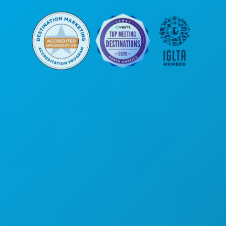
Oficinas centrales
1807 Ross Avenue
Suite 450
Dallas, Texas 75201
(214) 571-1000