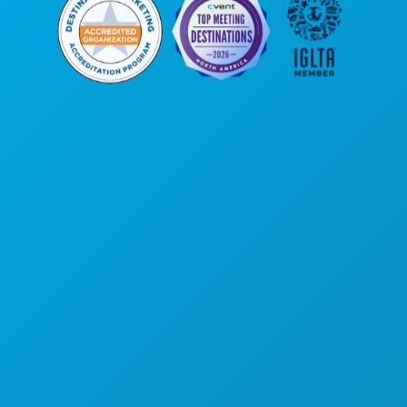
Oficinas centrales
1807 Ross Avenue
Suite 450
Dallas, Texas 75201
(214) 571-1000
COSAS QUE HACER
EVENTOS
COMIDA Y BEBIDA
EXPLORA
VIDA NOCTURNA