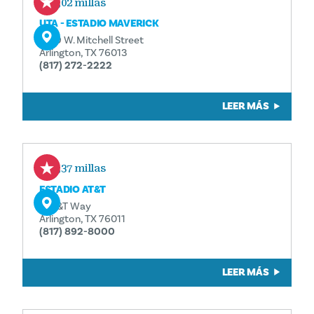
1,02 millas
UTA - ESTADIO MAVERICK
1309 W. Mitchell Street
Arlington, TX 76013
(817) 272-2222
LEER MÁS
1,37 millas
ESTADIO AT&T
1 AT&T Way
Arlington, TX 76011
(817) 892-8000
LEER MÁS