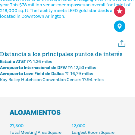
year. This $78 million venue encompasses an overall footprint of
218,000 sq. ft. The facility meets LEED gold standards and is
located in Downtown Arlington.
Distancia a los principales puntos de interés
Estadio AT&T
:
1.36 miles
Aeropuerto Internacional de DFW
:
12,53 millas
Aeropuerto Love Field de Dallas
:
16,79 millas
Kay Bailey Hutchison Convention Center:
17.94 miles
ALOJAMIENTOS
ALOJAMIENTOS
27,300
12,000
Total Meeting Area Square
Largest Room Square