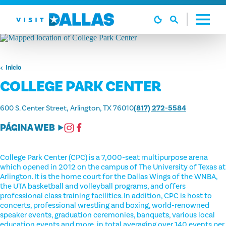
Ir al contenido
Inicio
COLLEGE PARK CENTER
600 S. Center Street
Arlington, TX 76010
(817) 272-5584
PÁGINA WEB
College Park Center (CPC) is a 7,000-seat multipurpose arena
which opened in 2012 on the campus of The University of Texas at
Arlington. It is the home court for the Dallas Wings of the WNBA,
the UTA basketball and volleyball programs, and offers
professional class training facilities. In addition, CPC is host to
concerts, professional wrestling and boxing, world-renowned
speaker events, graduation ceremonies, banquets, various local
education events and more, in total averaging over 140 events per