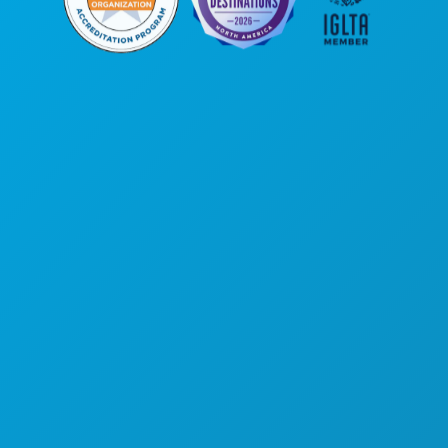
Oficinas centrales
1807 Ross Avenue
Suite 450
Dallas, Texas 75201
(214) 571-1000
COSAS QUE HACER
EVENTOS
COMIDA Y BEBIDA
EXPLORA
VIDA NOCTURNA
DEPORTES