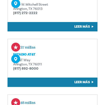
1309 W. Mitchell Street
Arlington, TX 76013
(817) 272-2222
LEER MÁS
1,37 millas
ESTADIO AT&T
1 AT&T Way
Arlington, TX 76011
(817) 892-8000
LEER MÁS
1,48 millas