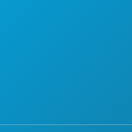
PLAN
CONOCE A
OFERTAS DE HOTELES
QUIÉNES SOMOS
OPORTUNIDADES PROFESIONALES
GUÍA OFICIAL PARA VISITANTES
ACCESIBILIDAD
SOSTENIBILIDAD
EXPERIENCIAS CULTURALES
PRENSA
BLOG
CONTÁCTANOS