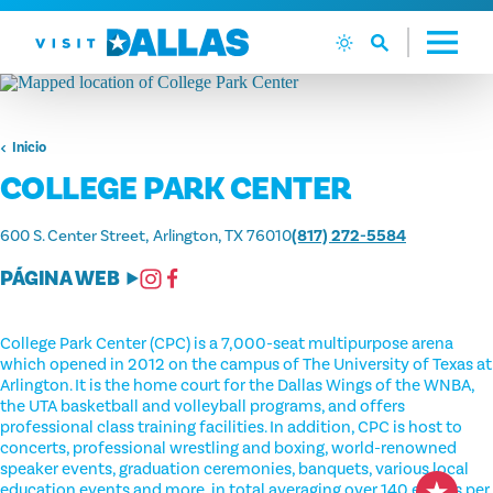
Ir al contenido
Inicio
COLLEGE PARK CENTER
600 S. Center Street
Arlington, TX 76010
(817) 272-5584
PÁGINA WEB
College Park Center (CPC) is a 7,000-seat multipurpose arena
which opened in 2012 on the campus of The University of Texas at
Arlington. It is the home court for the Dallas Wings of the WNBA,
the UTA basketball and volleyball programs, and offers
professional class training facilities. In addition, CPC is host to
concerts, professional wrestling and boxing, world-renowned
speaker events, graduation ceremonies, banquets, various local
education events and more, in total averaging over 140 events per