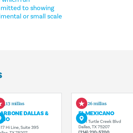
mmitted to showing
imental or small scale
S
0,13 millas
0,26 millas
ARBONE DALLAS &
EL MEXICANO
INO
1401 Turtle Creek Blvd
Dallas, TX 75207
17 Hi Line, Suite 395
(214) 210-5700
allas, TX 75207