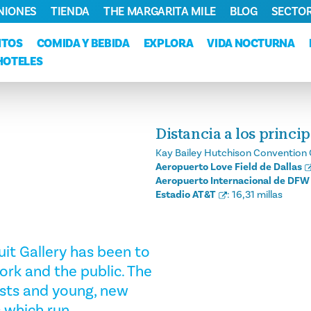
NIONES
TIENDA
THE MARGARITA MILE
BLOG
SECTOR
NTOS
COMIDA Y BEBIDA
EXPLORA
VIDA NOCTURNA
HOTELES
Distancia a los princi
Kay Bailey Hutchison Convention 
Aeropuerto Love Field de Dallas
Aeropuerto Internacional de DFW
Estadio AT&T
:
16,31 millas
uit Gallery has been to
rk and the public. The
ists and young, new
s which run