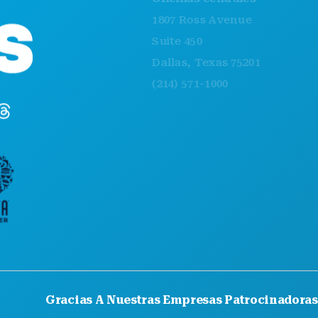
EVENTOS
1807 Ross Avenue
COMIDA Y 
Suite 450
EXPLORA
Dallas, Texas 75201
VIDA NOCT
(214) 571-1000
DEPORTES
PLAN
CONOCE A
OFERTAS DE
Gracias A Nuestras Empresas Patrocinadoras