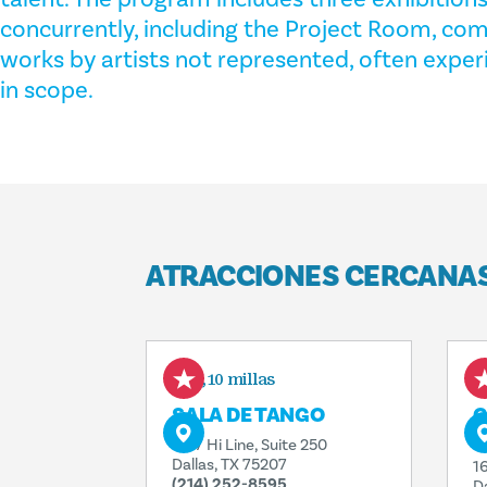
concurrently, including the Project Room, co
works by artists not represented, often exper
in scope.
ATRACCIONES CERCANA
0,10 millas
SALA DE TANGO
C
V
1617 Hi Line, Suite 250
Dallas, TX 75207
16
(214) 252-8595
D