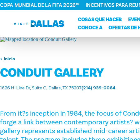
COPA MUNDIAL DE LA FIFA 2026™
INCENTIVOS PARA REU
Ir al contenido
COSAS QUE HACER
EVE
CONOCE A
OFERTAS DE 
Inicio
CONDUIT GALLERY
1626 Hi Line Dr, Suite C
Dallas, TX 75207
(214) 939-0064
From it?s inception in 1984, the focus of Cond
forge a link between contemporary artists? wo
gallery represents established mid-career art
talent. The program includes three exhibition