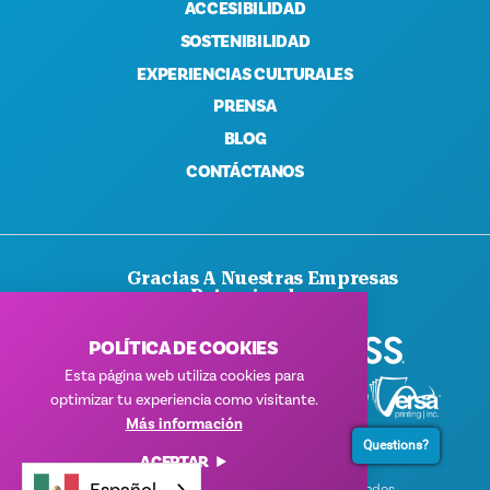
ACCESIBILIDAD
SOSTENIBILIDAD
EXPERIENCIAS CULTURALES
PRENSA
BLOG
CONTÁCTANOS
Gracias A Nuestras Empresas
Patrocinadoras
POLÍTICA DE COOKIES
Esta página web utiliza cookies para
optimizar tu experiencia como visitante.
Más información
Questions?
ACEPTAR
Español
© 2026 Visit Dallas. Todos los derechos reservados.