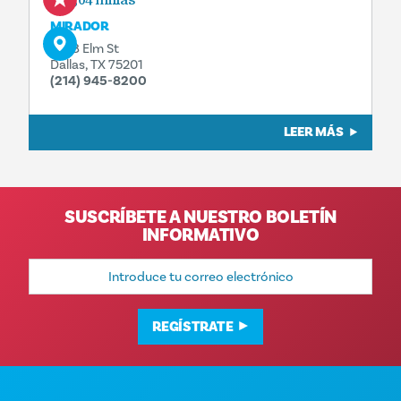
MIRADOR
1608 Elm St
Dallas, TX 75201
(214) 945-8200
LEER MÁS
SUSCRÍBETE A NUESTRO BOLETÍN
INFORMATIVO
Dirección
de
correo
electrónico
REGÍSTRATE