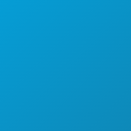
COSAS QUE HACER
EVENTOS
COMIDA Y BEBIDA
EXPLORA
VIDA NOCTURNA
DEPORTES
PLAN
CONOCE A
OFERTAS DE HOTELES