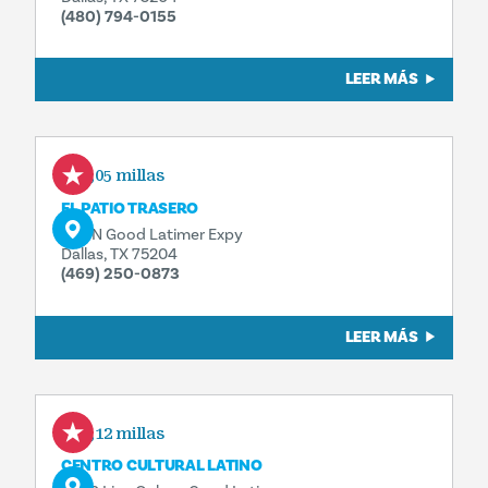
(480) 794-0155
LEER MÁS
0,05 millas
EL PATIO TRASERO
503 N Good Latimer Expy
Dallas, TX 75204
(469) 250-0873
LEER MÁS
0,12 millas
CENTRO CULTURAL LATINO