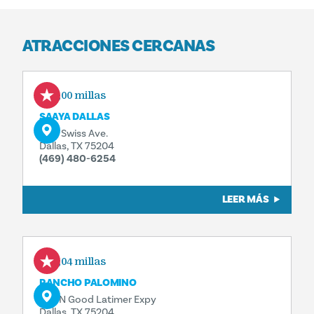
ATRACCIONES CERCANAS
0,00 millas
SAAYA DALLAS
2511 Swiss Ave.
Dallas, TX 75204
(469) 480-6254
LEER MÁS
0,04 millas
RANCHO PALOMINO
505 N Good Latimer Expy
Dallas, TX 75204