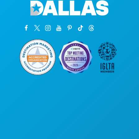
Oficinas centrales
1807 Ross Avenue
Suite 450
Dallas, Texas 75201
(214) 571-1000