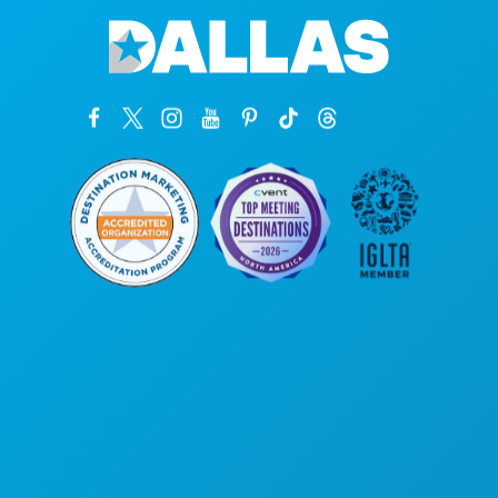
Oficinas centrales
1807 Ross Avenue
Suite 450
Dallas, Texas 75201
(214) 571-1000