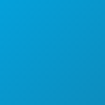
1807 Ross Avenue
Suite 450
Dallas, Texas 75201
(214) 571-1000
COSAS QUE HACER
EVENTOS
COMIDA Y BEBIDA
EXPLORA
VIDA NOCTURNA
DEPORTES
PLAN
CONOCE A
OFERTAS DE HOTELES