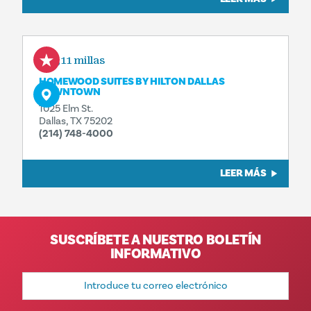
0,11 millas
HOMEWOOD SUITES BY HILTON DALLAS
DOWNTOWN
1025 Elm St.
Dallas, TX 75202
(214) 748-4000
LEER MÁS
SUSCRÍBETE A NUESTRO BOLETÍN
INFORMATIVO
Dirección
de
correo
electrónico