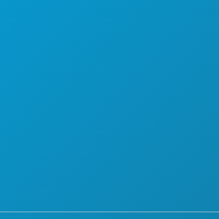
 HACER
QUIÉNES SOMOS
OPORTUNIDADES PROFESIONALES
BEBIDA
GUÍA OFICIAL PARA VISITANTES
ACCESIBILIDAD
TURNA
SOSTENIBILIDAD
EXPERIENCIAS CULTURALES
PRENSA
BLOG
E HOTELES
CONTÁCTANOS