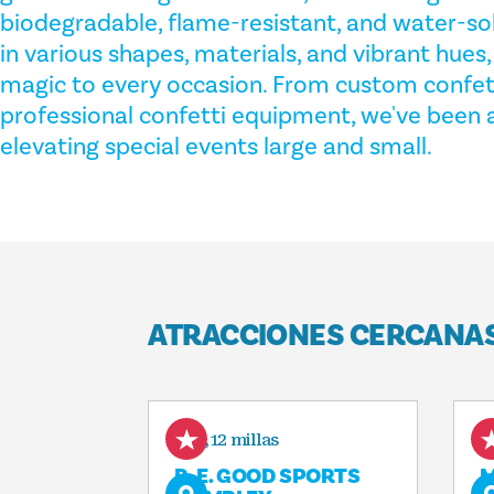
biodegradable, flame-resistant, and water-solu
in various shapes, materials, and vibrant hues
magic to every occasion. From custom confetti
professional confetti equipment, we've been a
elevating special events large and small.
ATRACCIONES CERCANA
1,12 millas
R. E. GOOD SPORTS
M