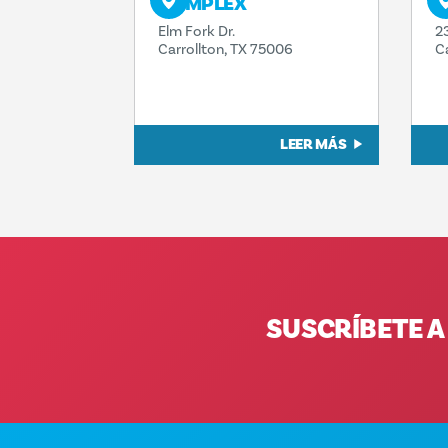
COMPLEX
C
Elm Fork Dr.
2
Carrollton, TX 75006
C
LEER MÁS
SUSCRÍBETE A