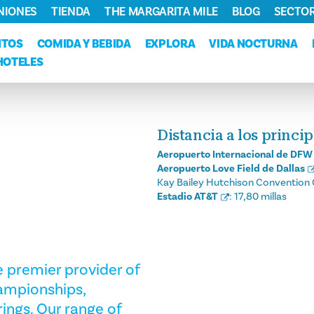
NIONES
TIENDA
THE MARGARITA MILE
BLOG
SECTOR
NTOS
COMIDA Y BEBIDA
EXPLORA
VIDA NOCTURNA
HOTELES
Distancia a los princi
Aeropuerto Internacional de DFW
Aeropuerto Love Field de Dallas
Kay Bailey Hutchison Convention 
Estadio AT&T
:
17,80 millas
e premier provider of
hampionships,
ings. Our range of