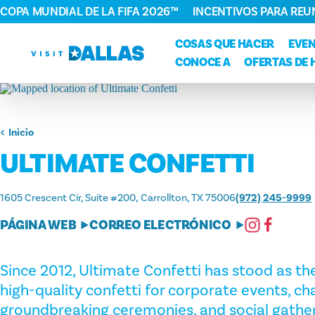
COPA MUNDIAL DE LA FIFA 2026™
INCENTIVOS PARA REU
Ir al contenido
COSAS QUE HACER
EVE
CONOCE A
OFERTAS DE 
Inicio
ULTIMATE CONFETTI
1605 Crescent Cir, Suite #200
Carrollton, TX 75006
(972) 245-9999
PÁGINA WEB
CORREO ELECTRÓNICO
Since 2012, Ultimate Confetti has stood as th
high-quality confetti for corporate events, c
groundbreaking ceremonies, and social gather