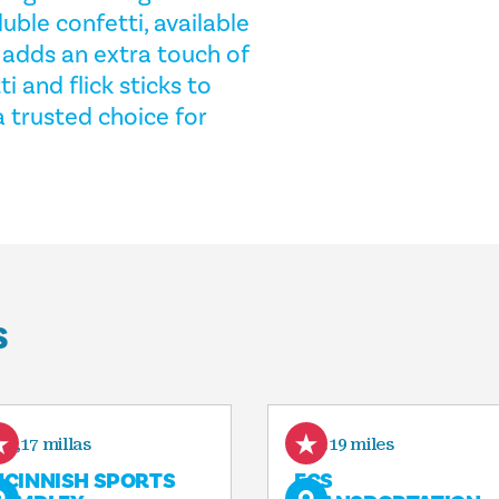
ble confetti, available
, adds an extra touch of
 and flick sticks to
 trusted choice for
S
1,17 millas
2.19 miles
CINNISH SPORTS
ECS