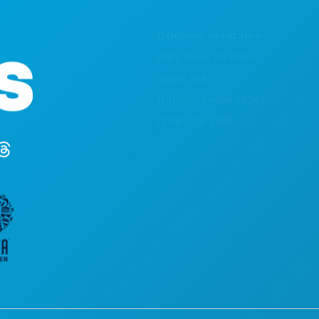
COSAS QUE
Oficinas centrales
EVENTOS
1807 Ross Avenue
COMIDA Y 
Suite 450
EXPLORA
Dallas, Texas 75201
VIDA NOC
(214) 571-1000
DEPORTES
PLAN
CONOCE A
OFERTAS D