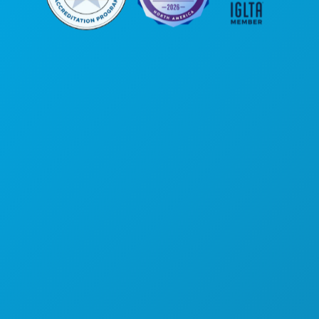
Oficinas centrales
1807 Ross Avenue
Suite 450
Dallas, Texas 75201
(214) 571-1000