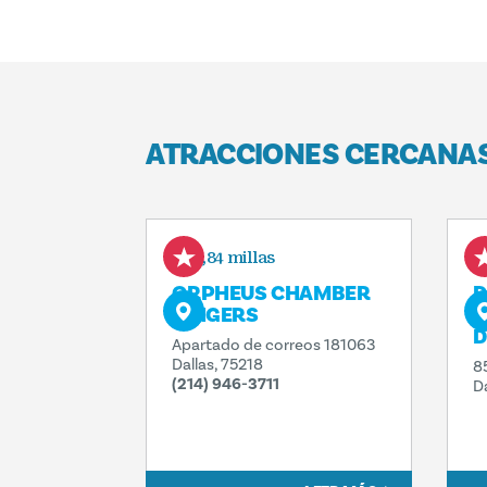
ATRACCIONES CERCANA
0,84 millas
ORPHEUS CHAMBER
D
SINGERS
C
D
Apartado de correos 181063
Dallas, 75218
8
(214) 946-3711
D