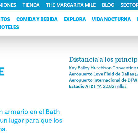
NIONES
TIENDA
THE MARGARITA MILE
BLOG
SECTOR
NTOS
COMIDA Y BEBIDA
EXPLORA
VIDA NOCTURNA
HOTELES
Distancia a los princi
E
Kay Bailey Hutchison Convention 
Aeropuerto Love Field de Dallas
Aeropuerto Internacional de DFW
Estadio AT&T
:
22,82 millas
n armario en el Bath
un lugar para que los
na.