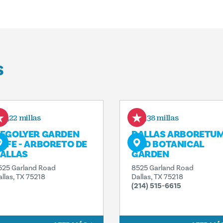
S
1,22 millas
1,38 millas
EGOLYER GARDEN
DALLAS ARBORETU
AFE - ARBORETO DE
AND BOTANICAL
ALLAS
GARDEN
525 Garland Road
8525 Garland Road
allas, TX 75218
Dallas, TX 75218
(214) 515-6615