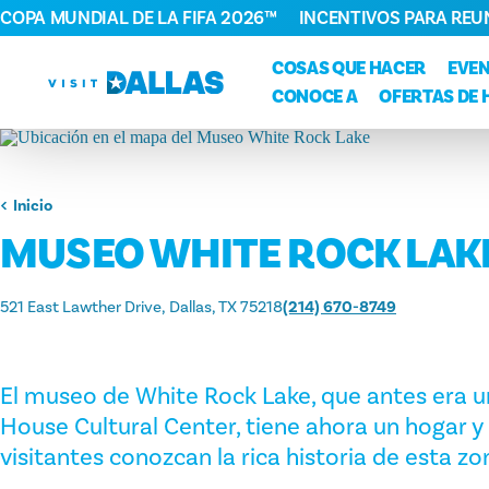
COPA MUNDIAL DE LA FIFA 2026™
INCENTIVOS PARA REU
Ir al contenido
COSAS QUE HACER
EVE
CONOCE A
OFERTAS DE 
Inicio
MUSEO WHITE ROCK LAK
521 East Lawther Drive
Dallas, TX 75218
(214) 670-8749
El museo de White Rock Lake, que antes era u
House Cultural Center, tiene ahora un hogar y 
visitantes conozcan la rica historia de esta zo