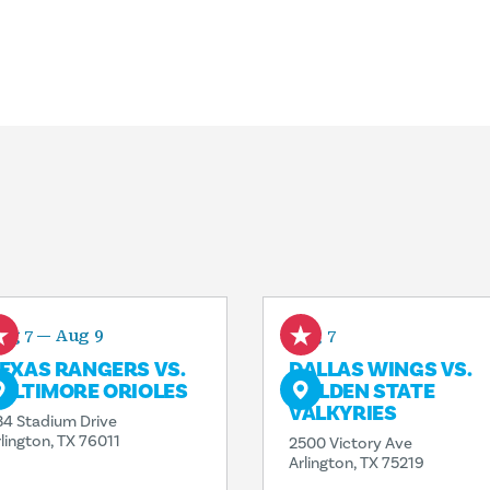
ug 7 — Aug 9
Aug 7
EXAS RANGERS VS.
DALLAS WINGS VS.
ALTIMORE ORIOLES
GOLDEN STATE
VALKYRIES
34 Stadium Drive
rlington, TX 76011
2500 Victory Ave
Arlington, TX 75219