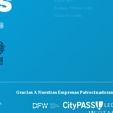
Suite 450
EXPLORA
Dallas, Texas 75201
VIDA NOCT
(214) 571-1000
DEPORTES
PLAN
CONOCE A
OFERTAS D
Gracias A Nuestras Empresas Patrocinadoras
s.