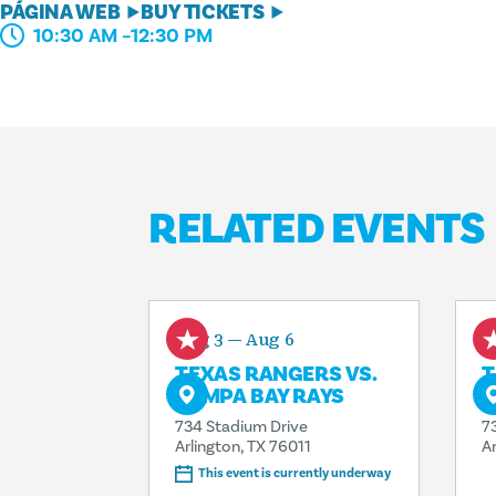
PÁGINA WEB
BUY TICKETS
10:30 AM –12:30 PM
RELATED EVENTS
Aug 3 — Aug 6
A
TEXAS RANGERS VS.
T
TAMPA BAY RAYS
B
734 Stadium Drive
7
Arlington, TX 76011
A
This event is currently underway