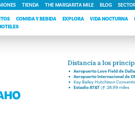
NIONES
TIENDA
THE MARGARITA MILE
BLOG
SECTOR
NTOS
COMIDA Y BEBIDA
EXPLORA
VIDA NOCTURNA
HOTELES
Distancia a los princi
Aeropuerto Love Field de Dall
Aeropuerto Internacional de 
Kay Bailey Hutchison Conventi
Estadio AT&T
:
28.99 miles
DAHO