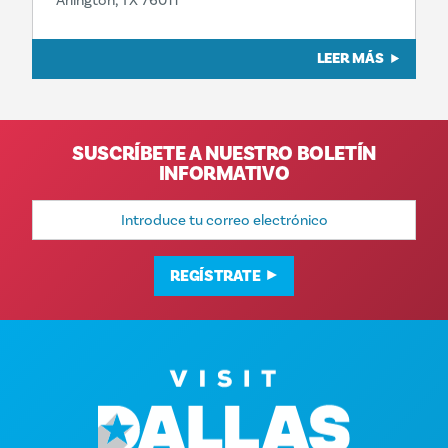
Arlington, TX 76011
LEER MÁS
SUSCRÍBETE A NUESTRO BOLETÍN
INFORMATIVO
Dirección
de
correo
electrónico
REGÍSTRATE