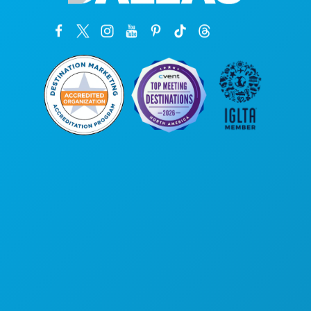
Oficinas centrales
1807 Ross Avenue
Suite 450
Dallas, Texas 75201
(214) 571-1000
COSAS QUE HACER