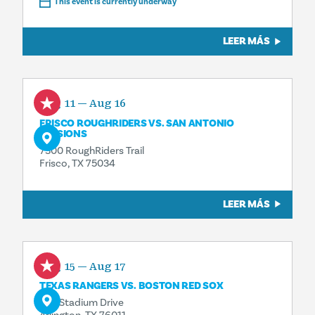
This event is currently underway
LEER MÁS
Aug 11 — Aug 16
FRISCO ROUGHRIDERS VS. SAN ANTONIO
MISSIONS
7300 RoughRiders Trail
Frisco, TX 75034
LEER MÁS
Aug 15 — Aug 17
TEXAS RANGERS VS. BOSTON RED SOX
734 Stadium Drive